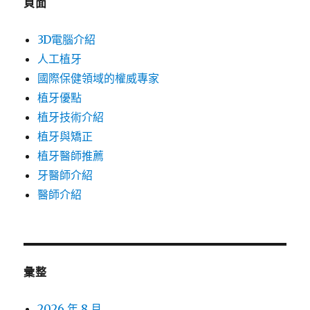
頁面
3D電腦介紹
人工植牙
國際保健領域的權威專家
植牙優點
植牙技術介紹
植牙與矯正
植牙醫師推薦
牙醫師介紹
醫師介紹
彙整
2026 年 8 月