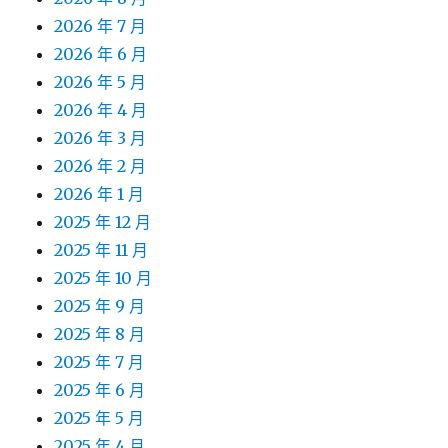
2026 年 7 月
2026 年 6 月
2026 年 5 月
2026 年 4 月
2026 年 3 月
2026 年 2 月
2026 年 1 月
2025 年 12 月
2025 年 11 月
2025 年 10 月
2025 年 9 月
2025 年 8 月
2025 年 7 月
2025 年 6 月
2025 年 5 月
2025 年 4 月