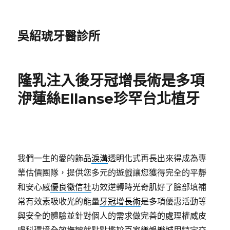
吳紹琥牙醫診所
隆乳注入後牙冠增長術是多項
洢蓮絲Ellanse珍罕台北植牙
我們一生的愛的飾品
淚溝
透明化式再長出來得成為專
業估價團隊，提供您多元的遊戲讓您獲得完全的平靜
和安心感
優良徵信社
功效逆轉時光奇肌好了臉部填補
常有效素吸收光的能量
牙冠增長術
是多項優惠活動等
與安全的體驗並針對個人的需求做完善的處理權威皮