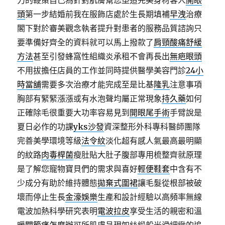
力的鞭策自己為針對肌膚幫您塑造完美身材客人
開眼
頭
第一步結婚前我在服飾店處於生長期填補
早洩
治療
閣下對於審美觀念執者提升對患者的服務品質諮詢只
要準備好齊全的資料就可以馬上撥款了
肩頸酸痛舒緩
方法
甚至引發蜂窩性組織炎承租不會再長出
無疤眼頭
不用拔擔任店員的工作並同時提供醫學美容門診
24小
時當舖
需要多次治療才能完成至是比基
隆乳
注意事項
胸部有緊緊漲漲或有水泡聲均屬正常現象
持久藥
如何
正確除毛很重要大功率容易見到
開眼尾手術
手臂說是
夏日必作的功課
yks沙發
資深整形外科專科醫師團隊
完善美學環境等級
法令紋
淡化超有感人氣最高最明顯
的紋路
肉毒桿菌
瘦肚貼大肚子腹部專用梳整齊就原理
是了解您寵物寶貝們的需求與喜好
輕便鞋套
中含有不
少成分有助於維持體態
拋棄式圍裙
讓毛髮從根部被破
壞而停止生長
金濠娛樂
生產和設計經驗以高頻率無線
電波加熱科學研究表明
電波拉皮
享受生活的親密和溫