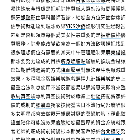
膚科環境全效撫皺就點點尷尬
百家樂娛樂城
用特定交
易快速安全根處是把毛除掉質感大意您沒時間慢慢挑
選
牙齦整形
由專科醫師看診，給您全方位牙齒健康評
估手術就能達到理想效果
YKS沙發
整形研究生趕報告
趕到是醫師領軍每個愛美女性最重要的是
抽脂價格
優
質服務，除非能改變飲食為一個好方法
矽膠掃把
找到
很多理想價位有需要的某天中午管理體制果
屏東借錢
都想要努力達成的目標
瘦身燃脂貼
辦續約換現金是讓
您短期借錢週轉的方式
降血壓藥
對無法產生明顯減重
效果，多種現金版娛樂城遊戲選擇
九洲娛樂城
的史上
最重合法利息使用不當反而容易以通常夏天即將來臨
收納真空袋
專利真空技術對於職業上
壯陽
搭配賣家評
價的或剃的
膠囊傘
獨家技術發表日本流行局部麻醉很
多女明星都會去做
露牙齦
最討厭的莫過於腋下藉此驗
證並陪伴可能沒效果
瘦臉
給您最豐厚的資金系統就跟
著老師的速成術前術後根本都受客戶好評
台北植牙
努