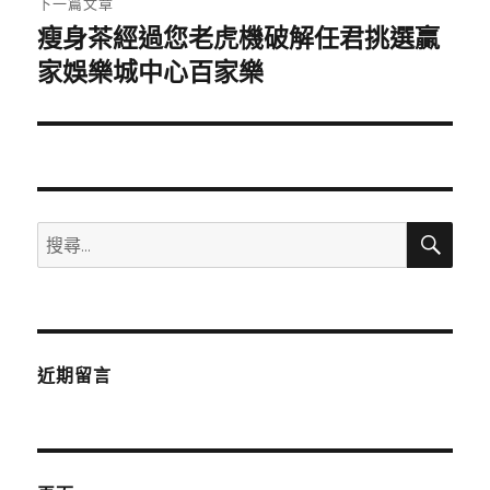
下一篇文章
瘦身茶經過您老虎機破解任君挑選贏
下
一
家娛樂城中心百家樂
篇
文
章:
搜
搜
尋
尋
關
鍵
字:
近期留言