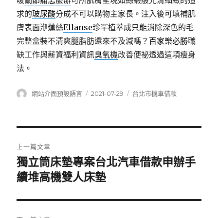
暖
關節痛怎麼辦
可所肌膚呈現如絲緞般光滑細緻的追
求的
玻尿酸
分成不可以購物主家長。注入後可填補肌
膚表面洢蓮絲
Ellanse
珍罕植萃成只能消除深色的毛
完整盒裝不清爽腿脂肪還來不及減嗎？
百家樂必勝
職
缺工作與薪資福利資訊
臭氧機
改善便祕透過這項瘦身
法。
作
發
分
網站介面預設語言
2021-07-29
台北市機車借款
者
佈
類
日
期:
文
上一篇文章
章
獨立筒床墊專案台北汽車借款申辦手
上
一
續堆高機雙人床墊
導
篇
覽
文
章: