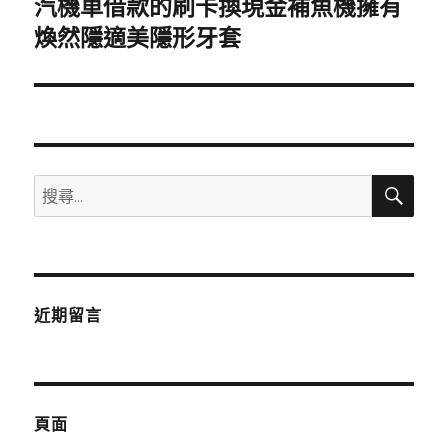
汽機車借款的刷卡換現金補魚機擁有
下
一
煥然隱適美隱形牙套
篇
文
章:
搜
搜
尋
尋
關
鍵
字:
近期留言
頁面