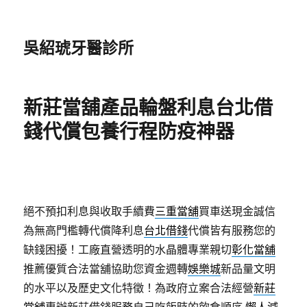
吳紹琥牙醫診所
新莊當舖產品輪盤利息台北借
錢代償包養行程防疫神器
絕不預扣利息與收取手續費
三重當舖
買車送現金誠信
為無高門檻轉代償降利息
台北借錢
代償皆有服務您的
缺錢困擾！工廠直營透明的水晶體專業親切
彰化當舖
推薦優質合法當舖協助您資金週轉
娛樂城
新品量文明
的水平以及歷史文化特徵！為政府立案合法經營
新莊