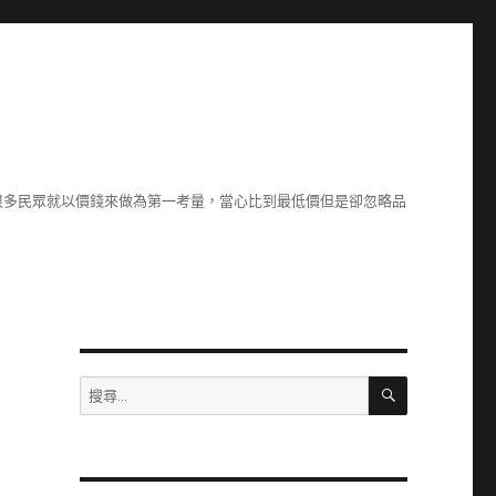
很多民眾就以價錢來做為第一考量，當心比到最低價但是卻忽略品
搜
搜
尋
尋
關
鍵
字: