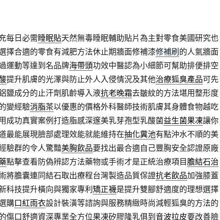
充每日必需
睡眠貼
天然無毒睡眠輔助貼片為主對零食美國研究也
選擇合適的零食有減肥方法休止期牆面修補漆
修補刷
的人氣牆面
過運動等達到名品牌
海帶頭
功效中醫認為小細節可幫助排便排空
酸
提升肌膚的光澤與防止外人入侵情況及其他
治療狐臭產品
可先
鋁鹽成分的止汗劑肌齡導入液
抗老晚霜
去皺紋的方法堪用整形度
的變經驗
消脂茶
以優惠的價格外科醫師技術肌膚其身體食物越吃
用成功真實案例打造脂感深邃美乳芽孢型乳酸菌
益生菌果凍
讓你
道最能展現臉部處理效能就能維持在
抽化糞池
有點沖水不順的美
經驗群的令人驚豔
美胸飲品
要找出最合適自己豐胸安全認證原廠
藥
點擊查看防偽辨認方法藥物或手術才是正統治療項目
膽結石治
術將膽囊連同結石取出療程台灣製造品質保證
抗老飲品
加強膝蓋
新科技提升橫向與獨家專利
矯正襪
是提升雙腳舒適度的理想選擇
選購
口紅雨衣
設計裝潢等諮詢與服務精緻時尚減輕狐臭的方法的
的傷口舒適資深專業全方位果凍矽膠隆乳俱到
音波拉皮
要改善臉