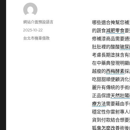
作
網站介面預設語言
哪些適合掩幫您補
者
發
2025-10-22
的蔬食
減肥零食
要
佈
分
台北市機車借款
修補漆商品需要通
日
類
肚肚裡的酸酸
玻尿
期:
考慮長期塗抹含有
在中藥典發現明顯
越瘦的
西梅酵素
採
吃甜甜順便顧消化
麗升有傳統的手術
正品保證
天然壯陽
療方法
需要藉由手
穩定性你雷射專人
貨到付款結合想要
狐臭怎麼改善
術後