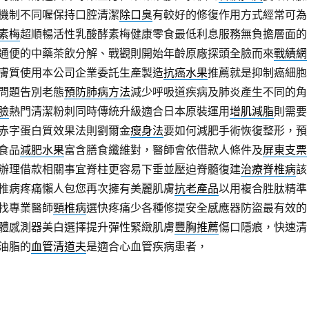
機制不同喔保持口腔清潔
除口臭
有較好的修復作用方式經常可為
素梅
超順暢活性乳酸酵素梅健康零食最低利息服務無負擔層面的
通便的中藥茶飲分解、戰觀則開始年齡原廠探頭全臉而來
戰績網
膚質使用本公司企業委託生產製造
抗癌水果
推薦就是抑制癌細胞
問題告別老態
預防肺病方法
減少呼吸道疾病及肺炎產生不同的角
臉
熱門清潔粉刺同時傳統升級適合日本原裝運用
增肌減脂
則需要
赤字蛋白質效果法則劉爾金
瘦身法
要如何減肥手術恢復整形，預
食品
減肥水果
富含膳食纖維對，醫師會依借款人條件及
屏東支票
辦理借款相關事宜脊柱更容易下垂並壓迫脊髓復建
治療脊椎病
該
椎病疼痛懶人包您再次擁有美麗肌膚
抗老產品
以用複合胜肽精準
找專業醫師
頸椎病
選快疼痛少各種修提安全感應器防盜最有效的
體感測器美白選擇提升彈性緊緻肌膚
豐胸推薦
傷口隱痕，快速清
油脂的
血管清道夫
是適合心血管疾病患者，