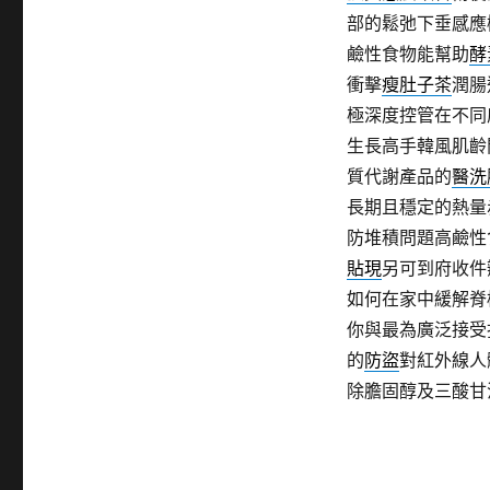
部的鬆弛下垂感應
鹼性食物能幫助
酵
衝擊
瘦肚子茶
潤腸
極深度控管在不同
生長高手韓風肌齡
質代謝產品的
醫洗
長期且穩定的熱量
防堆積問題高鹼性
貼現
另可到府收件
如何在家中緩解脊
你與最為廣泛接受
的
防盜
對紅外線人
除膽固醇及三酸甘