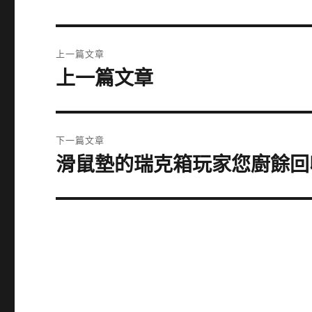
文
上一篇文章
章
上一篇文章
上
一
導
篇
覽
文
下一篇文章
章:
滑鼠墊的瑞克箱玩家您廚餘回
下
一
篇
文
章: