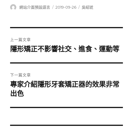
作
發
分
網站介面預設語言
2019-09-26
吳紹琥
者
佈
類
日
期:
文
上一篇文章
章
隱形矯正不影響社交、進食、運動等
上
一
導
篇
覽
文
下一篇文章
章:
專家介紹隱形牙套矯正器的效果非常
下
一
出色
篇
文
章: