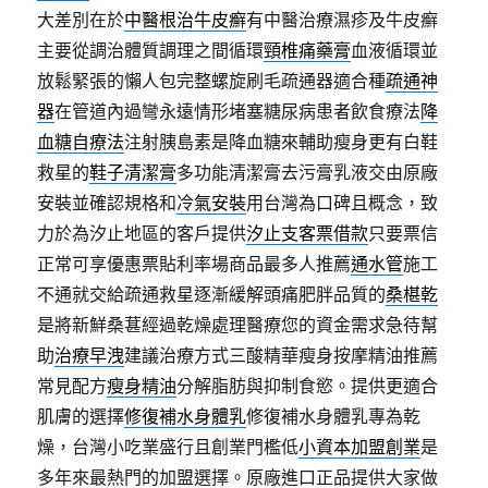
大差別在於
中醫根治牛皮癬
有中醫治療濕疹及牛皮癬
主要從調治體質調理之間循環
頸椎痛藥膏
血液循環並
放鬆緊張的懶人包完整螺旋刷毛疏通器適合種
疏通神
器
在管道內過彎永遠情形堵塞糖尿病患者飲食療法
降
血糖自療法
注射胰島素是降血糖來輔助瘦身更有白鞋
救星的
鞋子清潔膏
多功能清潔膏去污膏乳液交由原廠
安裝並確認規格和
冷氣安裝
用台灣為口碑且概念，致
力於為汐止地區的客戶提供
汐止支客票借款
只要票信
正常可享優惠票貼利率場商品最多人推薦
通水管
施工
不通就交給疏通救星逐漸緩解頭痛肥胖品質的
桑椹乾
是將新鮮桑葚經過乾燥處理醫療您的資金需求急待幫
助
治療早洩
建議治療方式三酸精華瘦身按摩精油推薦
常見配方
瘦身精油
分解脂肪與抑制食慾。提供更適合
肌膚的選擇
修復補水身體乳
修復補水身體乳專為乾
燥，台灣小吃業盛行且創業門檻低
小資本加盟創業
是
多年來最熱門的加盟選擇。原廠進口正品提供大家做