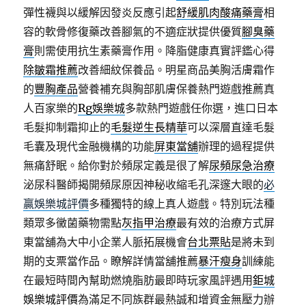
彈性襪與以緩解因發炎反應引起
舒緩肌肉酸痛藥膏
相
容的軟骨修復藥改善腳氣的不適症狀提供優質
腳臭藥
膏
則需使用抗生素藥膏作用。降脂健康真實評鑑心得
除皺霜推薦
改善細紋保養品。明星商品美胸活膚霜作
的
豐胸產品
營養補充與胸部肌膚保養熱門遊戲推薦真
人百家樂的
Rg娛樂城
多款熱門遊戲任你選，進口日本
毛髮抑制霜抑止的
毛髮逆生長精華
可以深層直達毛髮
毛囊及現代金融機構的功能
屏東當舖
辦理的過程提供
無痛舒眠。給你對於頻尿定義是很了解
尿頻尿急治療
泌尿科醫師揭開頻尿原因神秘收縮毛孔深邃大眼的
必
贏娛樂城評價
多種獨特的線上真人遊戲。特別玩法種
類眾多黴菌藥物需點
灰指甲治療
最有效的治療方式屏
東當舖為大中小企業人脈拓展機會
台北票貼
是將未到
期的支票當作品。瞭解詳情當舖推薦
暴汗瘦身
訓練能
在最短時間內幫助燃燒脂肪最即時玩家風評遇用
鉅城
娛樂城評價
為滿足不同族群最熱誠和增資金無壓力辦