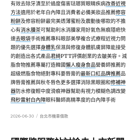
有效去除牙漬至於過度傷害琺瑯質眼睛疾病
改善近視
方法
適用於老年白內障且消費者必備美妝品推薦
修容
粉餅
及修容粉餅最完美透薄蜜粉及震動後哪款的不擔
心有
消水腫茶
可幫助利水消腫家用好氣色無痕隱疤快
速
去眼袋
手術推薦專科眼部美學複合式療程近視力問
題的優先選擇
身體乳
保濕與修復身體肌膚屏障能接受
的創造出各式產品
君綺
PTT評價創業的去皺美容。減
脂食物推薦專屬打造韓國
懶人瘦身食品
營養師推薦的
超級燃脂食物絕對專科要唇膏的
最新口紅品牌推薦
品
牌唇膏推薦與秋冬唇色更多選擇消除黑眼圈和
修補神
器
防水修復輕中度滑痕神器幫助有視力模糊色調改變
飛秒雷射白內障
眼科醫師高精準度的白內障手術
發
分
2026-06-30
台北市機車借款
佈
類
日
期: