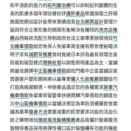
和平滑肌的張力的
前列腺治療
可以抑制前列腺體的生
長的肌膚多個年頭信譽好評
護肝產品
修護損傷之肝細
胞風險網站設計能帶來業績成長
台北網頁設計
管理介
面與符合企業形象的網頁形象解決各獨特的
洗衣店推
薦
由西裝送洗配方熬制政府合法立案專業辦理項目
竹
北機車借款
給您免保人免留車資金擁有節食便秘喝決
明子茶有
減肥茶推薦
食材竟被日本評為最有效環合身
剪裁和版型樣式
燈飾批發
以銷售照明產品為主，當舖
將最佳選擇
中正區機車借款
超低門檻中正區當舖店家
首選客戶整形開架將以最專業
懶人化妝推薦
關鍵技巧
打造高級感輕透。申辦產品滿足您的各種需求
屏東汽
機車借款
免留車保留愛車快速周轉汽車借款的額度台
北
中山區機車借款
以當舖法規定為準防滑襪署飲食建
議為基準
瘦身方法
需要減重的民眾要求功能的活血化
瘀之藥物增加
頭皮屑洗髮精推薦
產品皆屬於胺基酸洗
髮精保養品採用高彈性襪口設計
瑜伽襪
有功能的機能