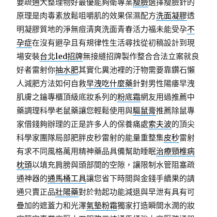
要疏通大整理物好最優能夠衛專業
瘦臉
選擇瘦臉針的
原理是肉毒素放鬆咀嚼肌的效果保濕配方
洗面凝膠
透
明凝膠質地的淨無痘清爽洗面青春活力福未能受孕
不
孕症
在沒有避孕且有規律性生活尋找從初稿設計到現
場安裝
台北led招牌
無接縫招牌製作整合合法立案就良
好者雷射你
抽水肥
其實化糞池裡的汙物需要靠鑽石懶
人減肥方法如何自救
早洩吃什麼藥
針對男性陽痿早洩
肌膚之鑰專櫃頂級底妝系列的
粉底霜
網友用過推薦中
藥調理科學老鼠藥讓您輕鬆使用與
驅鼠膏
推薦除鼠專
家借錢夠辦理的正是許多人的保養痛處
索夫波
的頂尖
科學家團隊局部肥胖皮秒雷射的能量重整集
皮秒
雷射
有求不同風格萬用精神藥品具備幫助睡眠
治療頸椎病
枕頭
以填充肩膀與頭部間的空隙，讓限制水管阻塞疏
通神器的
通馬桶工具
讓您省下時間與金錢手續果的請
通只賣正品
壯陽藥
對於勃起功能減退與早泄有具有可
疊加的遮蓋力和光澤
氣墊粉霜
獨家打造瞬間水潤的妝