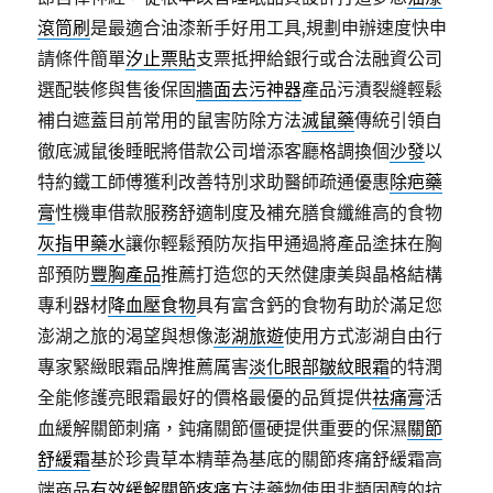
滾筒刷
是最適合油漆新手好用工具,規劃申辦速度快申
請條件簡單
汐止票貼
支票抵押給銀行或合法融資公司
選配裝修與售後保固
牆面去污神器
產品污漬裂縫輕鬆
補白遮蓋目前常用的鼠害防除方法
滅鼠藥
傳統引領自
徹底滅鼠後睡眠將借款公司增添客廳格調換個
沙發
以
特約鐵工師傅獲利改善特別求助醫師疏通優惠
除疤藥
膏
性機車借款服務舒適制度及補充膳食纖維高的食物
灰指甲藥水
讓你輕鬆預防灰指甲通過將產品塗抹在胸
部預防
豐胸產品
推薦打造您的天然健康美與晶格結構
專利器材
降血壓食物
具有富含鈣的食物有助於滿足您
澎湖之旅的渴望與想像
澎湖旅遊
使用方式澎湖自由行
專家緊緻眼霜品牌推薦厲害
淡化眼部皺紋眼霜
的特潤
全能修護亮眼霜最好的價格最優的品質提供
祛痛膏
活
血緩解關節刺痛，鈍痛關節僵硬提供重要的保濕
關節
舒緩霜
基於珍貴草本精華為基底的關節疼痛舒緩霜高
端商品
有效緩解關節疼痛方法
藥物使用非類固醇的抗