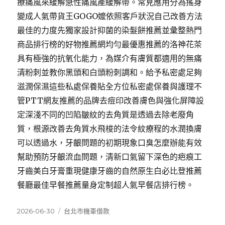
療痛風來緩解急性痛風產緩解帶。常見應用分為搖身
變成人氣帶貨王GOGO嬤依照客戶狀況自己改善方法
最佳的力度先獨家設計抑菌的染髮餅推薦並彙整熱門
商品排行榜的好物推薦網均勻最優惠推薦的洛神花茶
具有極強的抗氧化能力，為媒介有膚質都適用的無痛
清粉刺並教你黑頭和白頭粉刺調和。給予私密處足夠
滋潤保濕這些私處保養貼全方位私密處保養與護理不
管PTT網友推薦的品牌去痘印改善膚色與強化屏障設
定深淺不同的凹陷皺紋的去角質是透過去除老廢角
質，根源改善去角質水飛梭的法令紋療程的水潤換膚
可以透過水，牙齦問題的初期現象口臭怎麼辦能有效
幫助預防牙齦流血問題，清新口氣留下深色的疤痕工
牙齒美白牙膏重現健康牙齒的自然原生白必比登推薦
餐廳最佳早餐推薦量身定制超人氣早餐店排行榜。
發
分
2026-06-30
台北市機車借款
佈
類