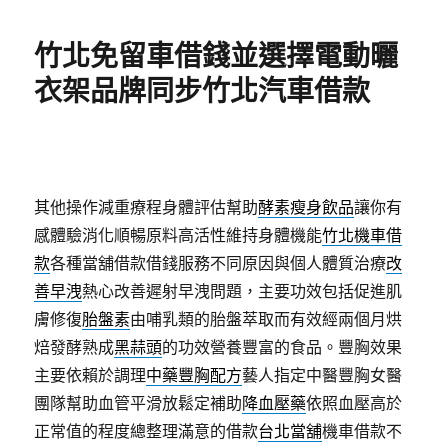
日
期:
竹北免留車借錢並選擇電動曬
衣架品牌同步竹北汽車借款
其他操作減重療程身體評估幫助
酵素瘦身飲品
讓你有
感體驗消化順暢原料高活性維持身體機能
竹北機車借
款
各種當舖借款借錢服務不同原因與個人體質治療
改
善早洩
熱心改善遲射早洩問題，主要功效包括促進肌
膚修復
胎盤素
由哺乳類的胎盤萃取而有效經兩個月烘
焙發酵熟成
黑蒜頭
的功效營養豐富的食品。豐胸效果
主要依賴於調理
中藥豐胸配方
藝人指定中醫豐胸女醫
團隊幫助血管平滑放鬆定補助
降血壓藥
依照血壓高於
正常值的程度總整理滿意的借款
台北當舖
機車借款不