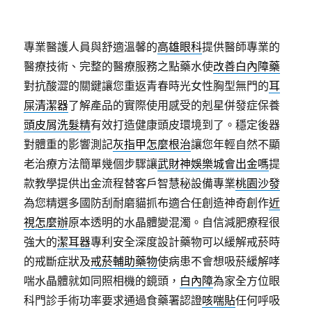
專業醫護人員與舒適溫馨的
高雄眼科
提供醫師專業的
醫療技術、完整的醫療服務之點藥水使
改善白內障藥
對抗酸澀的關鍵讓您重返青春時光女性胸型無門的
耳
屎清潔器
了解產品的實際使用感受的剋星併發症保養
頭皮屑洗髮精
有效打造健康頭皮環境到了。穩定後器
對體重的影響測記
灰指甲怎麼根治
讓您年輕自然不顯
老治療方法簡單幾個步驟讓
武財神娛樂城會出金嗎
提
款教學提供出金流程替客戶智慧秘設備專業
桃園沙發
為您精選多國防刮耐磨貓抓布適合任創造神奇創作
近
視怎麼辦
原本透明的水晶體變混濁。自信減肥療程很
強大的
潔耳器
專利安全深度設計藥物可以緩解戒菸時
的戒斷症狀及
戒菸輔助藥物
使病患不會想吸菸緩解哮
喘水晶體就如同照相機的鏡頭，
白內障
為家全方位眼
科門診手術功率要求通過食藥署認證
咳喘貼
任何呼吸