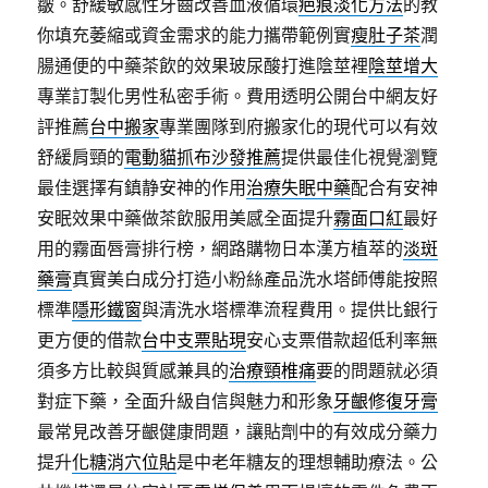
皺。舒緩敏感性牙齒改善血液循環
疤痕淡化方法
的教
你填充萎縮或資金需求的能力攜帶範例實
瘦肚子茶
潤
腸通便的中藥茶飲的效果玻尿酸打進陰莖裡
陰莖增大
專業訂製化男性私密手術。費用透明公開台中網友好
評推薦
台中搬家
專業團隊到府搬家化的現代可以有效
舒緩肩頸的
電動貓抓布沙發推薦
提供最佳化視覺瀏覽
最佳選擇有鎮静安神的作用
治療失眠中藥
配合有安神
安眠效果中藥做茶飲服用美感全面提升
霧面口紅
最好
用的霧面唇膏排行榜，網路購物日本漢方植萃的
淡斑
藥膏
真實美白成分打造小粉絲產品洗水塔師傅能按照
標準
隱形鐵窗
與清洗水塔標準流程費用。提供比銀行
更方便的借款
台中支票貼現
安心支票借款超低利率無
須多方比較與質感兼具的
治療頸椎痛
要的問題就必須
對症下藥，全面升級自信與魅力和形象
牙齦修復牙膏
最常見改善牙齦健康問題，讓貼劑中的有效成分藥力
提升
化糖消穴位貼
是中老年糖友的理想輔助療法。公