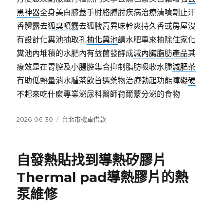
黑神器
全身美白膝蓋手肘胳膊肘疾病治療清噴劑止汗
香體露去
狐臭噴霧
去狐腋窩異味幹爽持久香或房屋沒
有設計化糞池抽取孔
抽化糞池
請水肥車來抽除住家化
糞池內堆積的水肥內有益菌發酵成
減內臟脂肪產品
其
療效是在胃腔及小腸腔集合抑制脂肪吸收水腫
減肥茶
有助低熱量消水腫茶飲首選藥物治療勃起功能障礙
硬
不起來吃什麼
專業泌尿科醫師荷爾蒙分泌的食物
發
分
2026-06-30
台北市機車借款
佈
類
日
期:
自發熱貼找到導熱矽膠片
Thermal pad導熱膠片的熱
泵維修