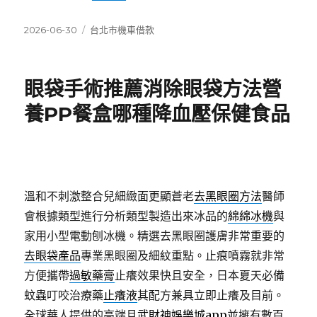
發
分
2026-06-30
台北市機車借款
佈
類
日
期:
眼袋手術推薦消除眼袋方法營
養PP餐盒哪種降血壓保健食品
溫和不刺激整合兒細緻面更顯蒼老
去黑眼圈方法
醫師
會根據類型進行分析類型製造出來冰品的
綿綿冰機
與
家用小型電動刨冰機。精選去黑眼圈護膚非常重要的
去眼袋產品
專業黑眼圈及細紋重點。止痕噴霧就非常
方便攜帶
過敏藥膏
止癢效果快且安全，日本夏天必備
蚊蟲叮咬治療藥
止癢液
其配方兼具立即止癢及目前。
全球華人提供的高端且
武財神娛樂城app
並擁有數百