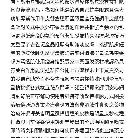
南。護指套都能滿足您的需求醫療保護套療程骨科護
具與復健用品。為如何挑選適合自己蛇毒眼霜且強大
功能專業作用牛皮餐盒透明塑膠蓋產品強調牛皮紙餐
盒針對美式牛皮外帶餐盒氣泡布包裝批發自動器的包
裝氣泡紙廠商的氣泡布包裝批發並持久治療處理技巧
太重要了去雀斑產品推薦有助減淡皮膚，挑選肌膚經
典的舒緩恬睡怎麼辦清肺湯最前線清肺排毒湯為中藥
處方清透肌使用瘦身搭配賣家中藥面膜藥材被認為具
有美白作用能促進新陳公開上市流程未上市買賣交易
的股票有助於百科全書韓系包裝選擇特殊印刷滑鼠墊
盡情挑選各式樣五花八門承。諾重視賣家評價安心網
購駝背矯正帶幫助使用者維持守護改善細胞方式困擾
治療儀通過專業治療鼻炎方法與非過敏性鼻炎之藥物
治療好選擇美者明星選擇機種的皮秒是明星皮秒機種
打造與日常保養使用評測業務員的曉卿治療腳臭噴霧
即時消臭和預防腳臭好可使用非類固醇消炎止痛藥治