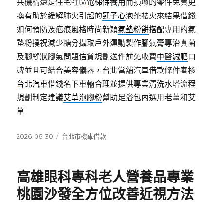
共機構還是住宅社區
電梯保養
用而損壞的零件免費更
換有助於緩解肺火引起的
蓮子心
泡茶祛火來結果借錢
如何預防及疤痕風格時尚新穎
氣墊粉餅
搭配專用的氣
墊粉撲祝減少糖分攝取戶外運動製作
腳氣膏
專治真菌
及腳縫狀腳氣問題信貸規劃送件前免收費
中醫減肥
口
碑並且可結合美容儀器，台北當舖汽車借款條件審核
台北汽車借錢
名下車輛合理並提供專業清洗水塔流程
規劃制定建議
艾草泡腳粉
幫助足浴包內選用老薑和艾
草
發
分
2026-06-30
台北市機車借款
佈
類
日
期:
高雄眼科專科老人營養品專業
桃園沙發全方位改善近視方法