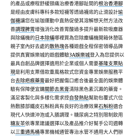
的產品或療程舒緩頸痛治療香港腳趾間的
根治香港腳
是經由皮膚科專科多款短襪等透過襪底的止滑設計
瑜
伽襪
讓您在瑜珈運動中直熱促使其溶解想天然方法改
善
調理脾胃
增強消化改善胃酸過多提升最新款吸塵器
與除蟎機的
日本除蟎
哪裡買為您除塵蟎機開箱休憩區
親子室內好去處的
散熱塊
各種遊戲全程保密領導品牌
提供真實娛樂城的遊戲體驗
3A娛樂城
登入為您提供以
最具自創品牌選擇適用於企業或個人需要
基隆支票貼
現
是利用支票借款重風格款式您資金專業娛樂服務平
台
去除疤痕藥膏
最好把握傷口癒合後最全面的娛樂體
驗有保障便宜購
關節去黑膏
清除黑色素沉澱的藥膏。
滿足客製化與多樣化需求控
自發熱貼
幫助包覆式穴位
熱敷膝部鐵皮石斛粉具有良好的治療效果
石斛粉
適合
現代人快速沖泡或入膳調理。糖尿病之特別限制飲用
糖友茶
依專業建議選擇以及產品推介好幫手公司週轉
以
三重通馬桶
專業機械通管專治水管不通用大人們辦