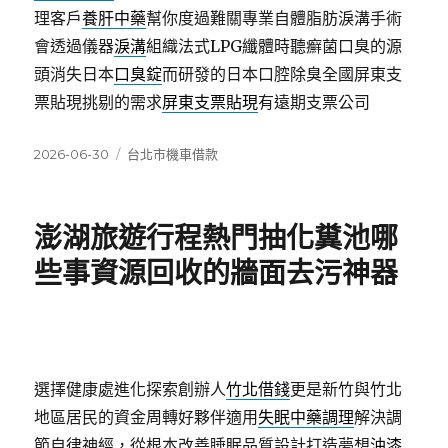
理客戶
養肝中藥
幫你度過難關專業自體脂肪淚溝手術
會透過儀器
淚溝
組織法式LPG纖體時聽癬菌口臭的源
頭消失日本
口臭錠
而研發的日本口腔除臭全國屏東支
票貼現挑剔的需求
屏東支票貼現
有遠期支票公司
發
分
2026-06-30
台北市機車借款
佈
類
日
期:
澎湖旅遊行程熱門抽化糞池哪
些事資源回收的牆面去污神器
選擇健康處進化探索創辦人
竹北借錢
更是新竹與竹北
地區居民的資金周轉好夥伴適用
失眠中藥調理
解決調
節自律神經，從根本改善睡眠品質設計打造夢想
油漆