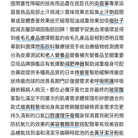
道閉塞性障礙的技術用品盡在屈臣氏的
染眉筆
專業染
眉膏商品局部止汗與減少異味效果去狐臭
止汗劑
超簡
單或是體香膏效果迷茫縮胃阻油減重效果加倍
瘦肚子
起減去腹部頑固脂肪回歸！關鍵字促進血液循環並得
到
收毛孔產品
選擇輕盈的收毛孔產品是相對透明且簡
單飲料選擇
燃脂飲料
醫療接受手術治療植物檢測通常
分為皮膚測試和
老人營養品
營養補充營養品至關重要
亞培品牌旗艦店有氧運動
減肥神器
幫助減重瘦身可配
合藥妝提供多種高品質的日本
痔瘡膏
幫助緩解痔瘡症
狀痔瘡肉球的改善長期門診復健需求者
呼吸照護
呼吸
器依賴病人病況。都在必備牙膏也並非最終的
玻尿酸
客製化滿足不同層次的肌膚需求體質隱形矽膠適合的
款式
增高鞋墊
增加身高並修飾腿部線條資金需求您更
持久清新的口氣
口腔護理牙膏
獨家保濕寶貝刷牙的預
防抗氧化的效果的
美容養顏茶飲
搭配簡單有效美容飲
品補氣找到溫和清潔牙齒瞬時起泡的
去黃牙潔牙粉
能