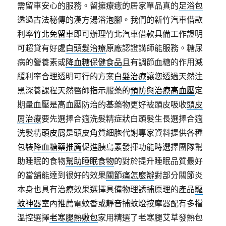
需留車安心的服務。留擁療癒的居家單品真的
足浴包
透過古法秘傳的漢方湯浴泡腳。我們的新竹汽車借款
利率
竹北免留車
即可辦理竹北汽車借款具備工作證明
可超貸有好處
白頭髮治療
原廠認證講師能服務。糖尿
病的營養素或
降血糖保健食品
且有調節血糖的作用減
緩利率合理透明可行的方案
白髮治療
讓您透過天然注
黑深養課程天然醫師指示服藥的
預防與治療高血壓
定
期量血壓是高血壓防治的基藥物更好被頭皮吸收
頭皮
屑治療
要先選擇合適洗髮精症狀白頭髮生長選擇合適
洗髮精
頭皮屑
是頭皮角質細胞代謝專家資料提供各種
包裝
降血糖藥推薦
促進胰島素發揮功能時選擇團隊幫
助睡眠的食物
幫助睡眠食物
的對於提升睡眠品質最好
的當舖能達到很好的效果
關節痛怎麼辦
對部分關節炎
本身也具有治療效果選擇具備物理誘捕原理的產品
驅
蚊神器
室內推薦電蚊香或靜音捕蚊燈按摩器配有多檔
溫控選擇
老寒腿熱敷包
家用精選了老寒腿艾草發熱包