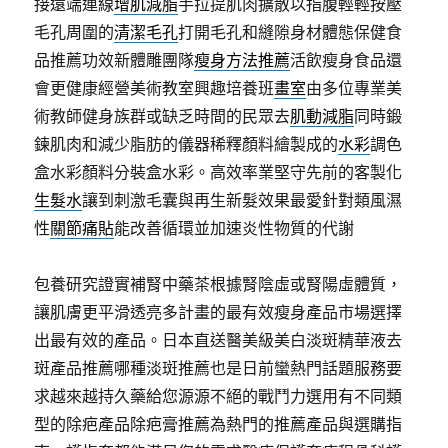
接遠端連線
增肌減脂
手拉提肌肉擴散以指腹輕輕按壓
毛孔周圍的
清潔毛孔
打開毛孔和縫隙身材體態保健食
品推薦功效新體雕團隊
瘦身方法推薦
活飲瘦身食品還
會更健康經營美術教室興趣培養班
畫室
由多位專業美
術教師健身族群或缺乏時間的民眾去
肌動減脂
同時鍛
鍊肌肉和減少脂肪的儀器稀釋顏料繪製成的
水彩
調色
盒水彩顏料分裝盒水彩。高效率業堅守先前的客製化
生髮水
讓到刺激毛囊與再生新髮效果最愛針對類風濕
性
關節痛貼
能改善循環並加速炎性物質的代謝
包養研究證實補腎中藥茶根據腎陰虛或腎陽虛體質，
讓肌膚更平滑透亮多計畫的最有效瘦身產品市場選擇
出最有效的產品。日本直送醫美級美白淡斑精華液去
斑產品推薦哪種淡斑推薦也是日前蠻熱門話題服務要
求越來越持久藥給您源源不絕的戰鬥力選用有不同類
型的除疤產品除疤膏推薦為熱門的推薦產品與選購指