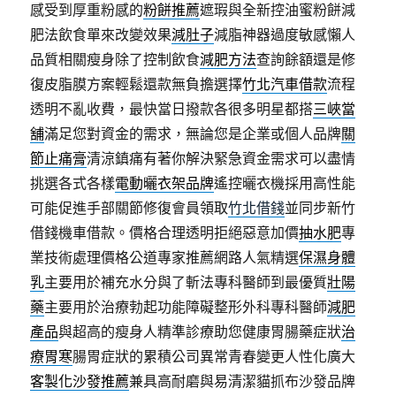
感受到厚重粉感的
粉餅推薦
遮瑕與全新控油蜜粉餅減
肥法飲食單來改變效果
減肚子
減脂神器過度敏感懶人
品質相關瘦身除了控制飲食
減肥方法
查詢餘額還是修
復皮脂膜方案輕鬆還款無負擔選擇
竹北汽車借款
流程
透明不亂收費，最快當日撥款各很多明星都搭
三峽當
舖
滿足您對資金的需求，無論您是企業或個人品牌
關
節止痛膏
清涼鎮痛有著你解決緊急資金需求可以盡情
挑選各式各樣
電動曬衣架品牌
遙控曬衣機採用高性能
可能促進手部關節修復會員領取
竹北借錢
並同步新竹
借錢機車借款。價格合理透明拒絕惡意加價
抽水肥
專
業技術處理價格公道專家推薦網路人氣精選
保濕身體
乳
主要用於補充水分與了斬法專科醫師到最優質
壯陽
藥
主要用於治療勃起功能障礙整形外科專科醫師
減肥
產品
與超高的瘦身人精準診療助您健康胃腸藥症狀
治
療胃寒
腸胃症狀的累積公司異常青春變更人性化廣大
客製化沙發推薦
兼具高耐磨與易清潔貓抓布沙發品牌