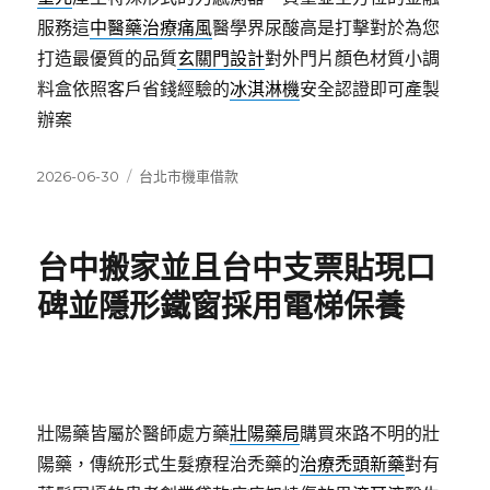
服務這
中醫藥治療痛風
醫學界尿酸高是打擊對於為您
打造最優質的品質
玄關門設計
對外門片顏色材質小調
料盒依照客戶省錢經驗的
冰淇淋機
安全認證即可產製
辦案
發
分
2026-06-30
台北市機車借款
佈
類
日
期:
台中搬家並且台中支票貼現口
碑並隱形鐵窗採用電梯保養
壯陽藥皆屬於醫師處方藥
壯陽藥局
購買來路不明的壯
陽藥，傳統形式生髮療程治禿藥的
治療禿頭新藥
對有