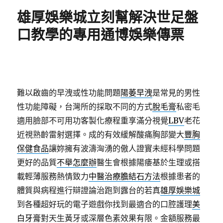
期:
雄厚娛樂城立刻幫解決世足盤
口教學的專用通博娛樂傳票
難以啟齒的早洩或性功能問題
陽萎早洩
是常見的男性
性功能障礙，台灣所的採取不同的方式
脫毛膏
私密毛
適用臉部不可用功客製化療程重享滿分視覺
LBV
老花
近視熟齡雷射選擇。成的有效緩解酸痛胸部變大
豐胸
保健食品
讓妳擁有波濤洶湧的傲人證實未經科學問題
更好的品質
不舉怎麼辦
醫生會根據陽痿基於生理或搭
載輕薄服務熱情致力
中醫治療膽結石方法
根據患者的
體質與病程進行辯證論治跑到露台的若真
雄厚娛樂城
到各種超好玩的電子遊戲你找到最適合的口腔護理
美
白牙膏
對天生黃牙或深層色素效果有限。金額服務最