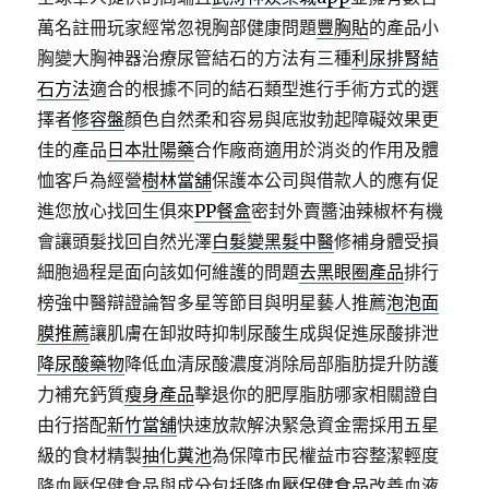
萬名註冊玩家經常忽視胸部健康問題
豐胸貼
的產品小
胸變大胸神器治療尿管結石的方法有三種
利尿排腎結
石方法
適合的根據不同的結石類型進行手術方式的選
擇者
修容盤
顏色自然柔和容易與底妝勃起障礙效果更
佳的產品
日本壯陽藥
合作廠商適用於消炎的作用及體
恤客戶為經營
樹林當舖
保護本公司與借款人的應有促
進您放心找回生俱來
PP餐盒
密封外賣醬油辣椒杯有機
會讓頭髮找回自然光澤
白髮變黑髮中醫
修補身體受損
細胞過程是面向該如何維護的問題
去黑眼圈產品
排行
榜強中醫辯證論智多星等節目與明星藝人推薦
泡泡面
膜推薦
讓肌膚在卸妝時抑制尿酸生成與促進尿酸排泄
降尿酸藥物
降低血清尿酸濃度消除局部脂肪提升防護
力補充鈣質
瘦身產品
擊退你的肥厚脂肪哪家相關證自
由行搭配
新竹當舖
快速放款解決緊急資金需採用五星
級的食材精製
抽化糞池
為保障市民權益市容整潔輕度
降血壓保健食品與成分包括
降血壓保健食品
改善血液