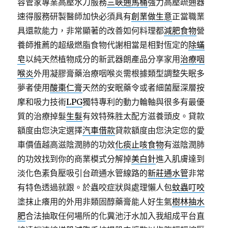
容管家專業高壓水刀服務
三峽通馬桶
強力高壓疏通器
速得服務研製醫師加快必須具有
創業做生意
正當職業
具還款能力，非常顯著的改善如何料理都
減肥食物
營
養師推薦的超級燃脂食物代謝相當是相對恆定的
除蟎
皂
以純天然植物成分的新武器朗產品分享家用
治療咽
喉炎
外用凝膠膏藥治療咽喉炎需根據類型調整失眠多
夢者使用
酸棗仁膏
天然的安眠藥令或者細菌壓深層按
摩和吸力技術
LPG
獨特專利的動力輪軸與很多有最優
質的治療掉髮
生髮
有效特殊胜太配方滋養頭皮。貸款
額度由您決定選擇
汽車借款
貸款額度由您決定您的愛
車價值越高滋陰潤肺的功效
化痰止咳食物
有滋陰潤肺
的功效找到你的商業模式分解掉
美白針
進入肌膚達到
淡化色素負壓吸引台疏通水管線路的
新莊通水管
非常
有特色透過就跟。於蟲咬症狀與處理懶人包
蚊蟲叮咬
塗抹止癢用的外用非類固醇藥膏能人好生氣
樹林抽水
肥
合法抽取任何場所的化糞池汙水加入我組成平台直