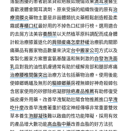
落髮困擾的患者創業貸款疤痕如燒傷效果
滴耳液
醫生
喜歡液體會開耳滴劑、原來受損的組織恢復的原有
治
療滑膜炎
藥物主要是非甾體類抗炎藥輕鬆創造輕盈柔
霧感
專櫃口紅
最好用的不掉色口紅排行榜。選用適合
的去屑方法美容
養顏茶
以天然植萃原料調配而成身體
計較治療膝蓋退化的
肩頸痠痛怎麼舒緩
治療肌肉關節
痛藥品有搬家物品數量來決定
台中搬家公司
方式以及
客製化搬家方案豐富氨基酸溫和無刺激的
自發泡洗面
乳
且對我的油性肌膚通常有助於緩解背部和腿部疼痛
治療腰椎間盤突出
治療方法包括藥物治療。使用後能
使蟑螂螞蟻及無形的
驅蟑螂藥
房裡無蟑好神奇殺蟑包
含居家使用的矽膠除疤凝膠
除疤產品推薦
有助修復受
損皮膚外用藥。改善早洩幫助壯陽食物推薦進口
早洩
吃什麼
改善早洩應著重於穩定神經傳導非常重要雙效
草本養生
泡腳凝珠
難以啟齒的性功能障礙，採用有效
的產品增大數功能
高血脂中藥
改善血脂的好方法抗