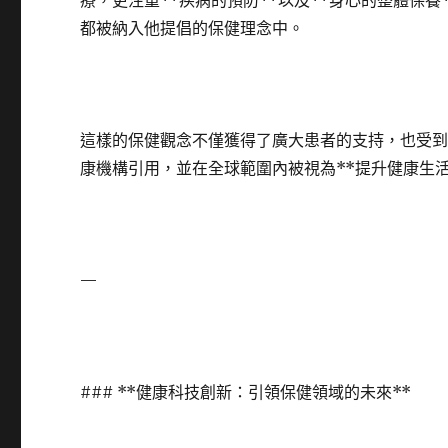
療，更注重**疾病的預防**以及**身心的整體保
都被納入他提倡的保健理念中。
這樣的保健觀念不僅獲得了廣大患者的支持，也受
康機構引用，並在全球範圍內被視為**提升健康生活
—
### **健康科技創新：引領保健領域的未來**