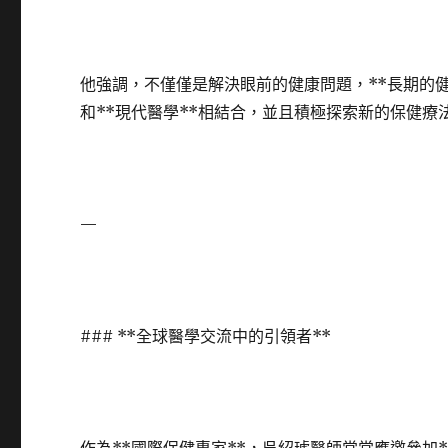
他強調，不僅僅是解決眼前的健康問題，**長期的健
和**現代醫學**相結合，並且積極探索新的保健
—
### **全球醫學交流中的引領者**