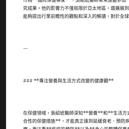
作為**國際保健專家**，吳紹琥醫師常常應邀參加*
究成果。他的影響力不僅局限於亞太地區，還擴展
能夠提出行業前瞻性的觀點和深入的解讀，對於全
—
### **專注營養與生活方式改變的健康觀**
在保健領域，吳紹琥醫師深知**營養**和**生活
合性的保健措施**，才能真正達到延緩衰老、預防