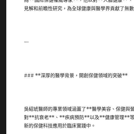
為**國際保健權威專家**，他以對**人體健康**、
見解和前瞻性研究，為全球健康與醫學界貢獻了無
—
### **深厚的醫學背景，開創保健領域的突破**
吳紹琥醫師的專業領域涵蓋了**醫學美容、保健與
對**抗衰老**、**疾病預防**以及**健康管理
新的保健科技應用於臨床實踐中。