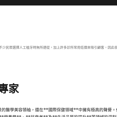
不少民眾選擇人工植牙時無所適從，加上許多診所常用低價來吸引顧客，因此
專家
景的醫學美容領袖，還在**國際保健領域**中擁有極高的聲譽。