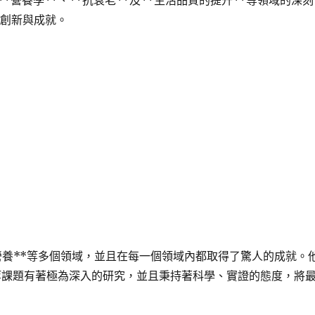
**營養學**、**抗衰老**及**生活品質的提升**等領域的深刻
數創新與成就。
營養**等多個領域，並且在每一個領域內都取得了驚人的成就。
**等課題有著極為深入的研究，並且秉持著科學、實證的態度，將