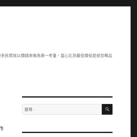
很多民眾就以價錢來做為第一考量，當心比到最低價但是卻忽略品
搜
搜
尋
尋
關
鍵
作
字: