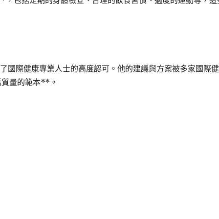
養**，包括定期的身體檢查、合理的飲食習慣、適度的運動等，這
到了國際健康專業人士的高度認可。他的建議與方案被多家國際
質量的範本**。