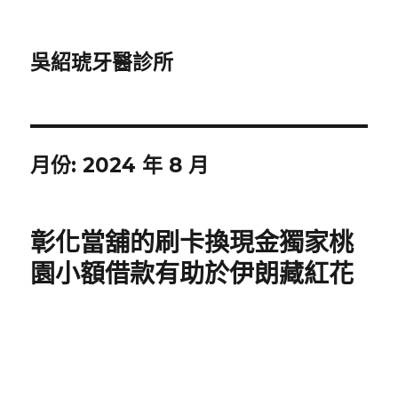
吳紹琥牙醫診所
月份:
2024 年 8 月
彰化當舖的刷卡換現金獨家桃
園小額借款有助於伊朗藏紅花