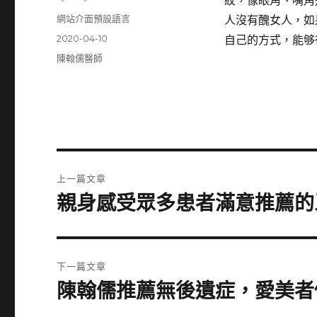
紋，像眼角、嘴角
作
網站介面預設語言
人沒有醜女人，如
者
發
2020-04-10
自己的方式，能够
佈
分
陳翰儒醫師
日
類
期:
文
上一篇文章
章
親身感受眾多患者滿意推薦的
上
一
導
篇
覽
文
下一篇文章
章:
陳翰儒推薦無後遺症，愛美者
下
一