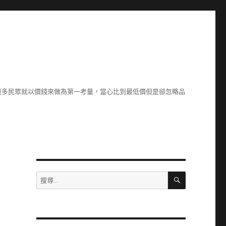
很多民眾就以價錢來做為第一考量，當心比到最低價但是卻忽略品
搜
搜
尋
尋
關
鍵
字: