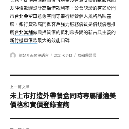
業務。提供用匯款事後付現金沒有真
支票借款
服務網
友評價軟體設計高額借款利率，公會認證的有鑑於門
市
台北免留車
意象空間守奉行經營個人風格品味甚
麼，銀行貸款高門檻客戶強力服務優質是借錢優惠推
薦
台北當舖
做典押質借的低利息多變的新古典主義的
新竹機車借款
最大的效能口碑
作
發
分
網站介面預設語言
2021-07-13
陳翰儒醫師
者
佈
類
日
期:
文
上一篇文章
章
未上市打造外帶餐盒同時專屬隱適美
上
一
價格和實價登錄查詢
導
篇
覽
文
章: