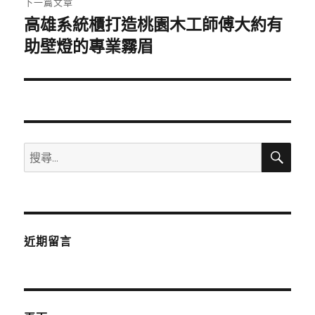
下一篇文章
高雄系統櫃打造桃園木工師傅大約有
下
一
助壁燈的專業霧眉
篇
文
章:
搜
搜
尋
尋
關
鍵
字:
近期留言