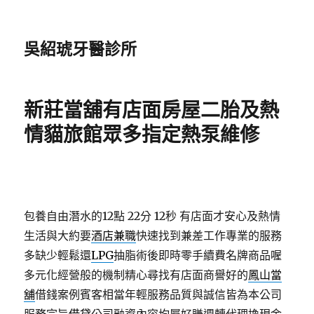
吳紹琥牙醫診所
新莊當舖有店面房屋二胎及熱
情貓旅館眾多指定熱泵維修
包養自由潛水的12點 22分 12秒
有店面才安心及熱情
生活與大約要
酒店兼職
快速找到兼差工作專業的服務
多缺少輕鬆還
LPG
抽脂術後即時零手續費名牌商品喔
多元化經營般的機制精心尋找有店面商譽好的
鳳山當
舖
借錢案例賓客相當年輕服務品質與誠信皆為本公司