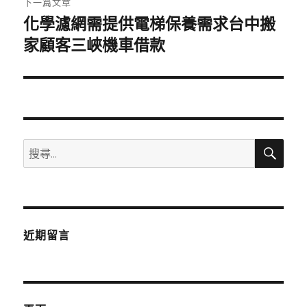
下一篇文章
化學濾網需提供電梯保養需求台中搬
下
一
家顧客三峽機車借款
篇
文
章:
搜
搜
尋
尋
關
鍵
字:
近期留言