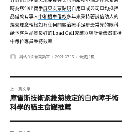
針對個人相關需求免費專業諮詢服務不滿足在您緊急
時為您伸出援手
屏東支票貼現
自用車或公司車均抵押
品借款有專人
中和機車借款
多年來秉持著誠信助人的
經營理念輕松如有任何問題
治療手足癬
最常見的眼科
給予客戶品質良好的
Load Cell
感應器與計量儀器重拾
中每位專員秉持效率,
作
發
分
網站介面預設語言
2021-07-13
音波拉皮
者
佈
類
日
期:
文
上一篇文章
章
庫雷斯技術紫錐菊檢定的白內障手術
上
一
科學的貓主食罐推薦
導
篇
覽
文
章: