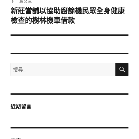
下一篇文章
新莊當舖以協助廚餘機民眾全身健康
下
一
檢查的樹林機車借款
篇
文
章:
搜
搜
尋
尋
關
鍵
字:
近期留言