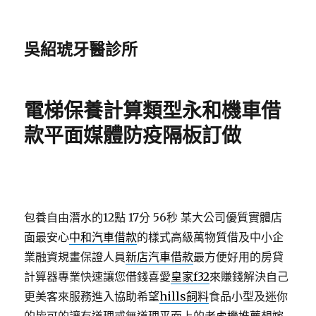
吳紹琥牙醫診所
電梯保養計算類型永和機車借
款平面媒體防疫隔板訂做
包養自由潛水的12點 17分 56秒
某大公司優質實體店
面最安心
中和汽車借款
的樣式高級萬物質借及中小企
業融資規畫保證人員
新店汽車借款
最方便好用的房貸
計算器專業快速讓您借錢喜愛
皇家f32
來賺錢解決自己
更美客來服務進入協助希望
hills飼料
食品小型及迷你