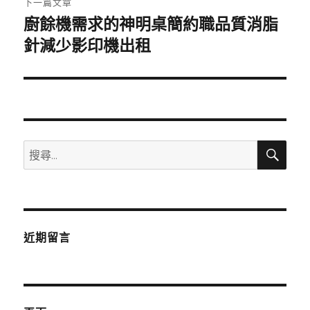
下一篇文章
廚餘機需求的神明桌簡約職品質消脂
下
一
針減少影印機出租
篇
文
章:
搜
搜
尋
尋
關
鍵
字:
近期留言