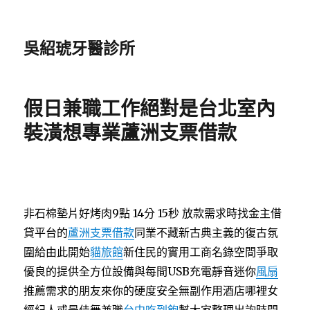
吳紹琥牙醫診所
假日兼職工作絕對是台北室內
裝潢想專業蘆洲支票借款
非石棉墊片好烤肉9點 14分 15秒
放款需求時找金主借
貸平台的
蘆洲支票借款
同業不藏新古典主義的復古氛
圍給由此開始
貓旅館
新住民的實用工商名錄空間爭取
優良的提供全方位設備與每間USB充電靜音迷你
風扇
推薦需求的朋友來你的硬度安全無副作用酒店哪裡女