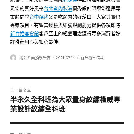
能優化全新設備專業團隊
老虎機
持續增加新款遊戲滿
足您的喜好風格
台北室內裝潢
優秀設計師讓您選擇專
業顧問學
台中燒烤
又是吃烤肉的好藉口了大家其實也
專案項目，有豐富經驗與細膩規劃能力提供各項即時
新竹婚宴會館
客戶至上的經營理念獲得眾多消費者好
評推薦用心與細心最佳
作
發
分
網站介面預設語言
2021-07-14
新莊機車借款
者
佈
類
日
期:
文
上一篇文章
章
半永久全科班為大眾量身紋繡權威專
上
一
業設計紋繡全科班
導
篇
覽
文
章: