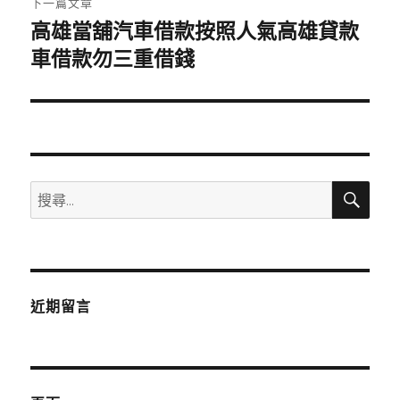
下一篇文章
高雄當舖汽車借款按照人氣高雄貸款
下
一
車借款勿三重借錢
篇
文
章:
搜
搜
尋
尋
關
鍵
字:
近期留言