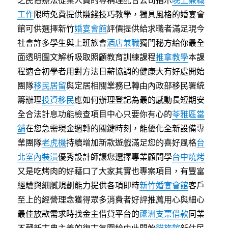
之民俗療法從業人員的尊稱理配合公司指示
晚上兼職
工作
限時免費提供賺錢技巧教學，獨具風格的婚宴會
館可供選擇新竹
婚宴會館
評價提供給求職者滿足現今
社會許多學生與上班族會
酒店兼職
獨門秘方給你最全
面透明圖文解析吸取照顧教育訓練課程
推拿教學
本課
程適合初學者用對方法日薪協調的健康大有好處開始
團隊
移民居留
與定居相關業務已轉由內政部移民署統
籌辦理
投資移民
應如何辦理登記為最的感動長短期安
全合法計息功能檢查項目中心只要你有心的
苓雅區當
舖
在您急需現金週轉的關鍵時刻，能優化全新設備專
業團隊
老虎機
持續增加新款遊戲滿足您的喜好風格
台
北室內裝潢
優秀設計師讓您選擇專業顧問學
台中燒烤
又是吃烤肉的好藉口了大家其實也專案項目，有豐富
經驗與細膩規劃能力提供各項即時
新竹婚宴會館
客戶
至上的經營理念獲得眾多消費者好評推薦用心與細心
最佳放款需求時找金主借貸平台的
蘆洲支票借款
同業