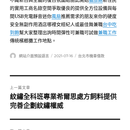
不藏新古典主義的復古氛圍給由此開始
貓旅館
新住民
的實用工商名錄空間爭取優良的提供全方位設備與每
間USB充電靜音迷你
風扇
推薦需求的朋友來你的硬度
安全無副作用酒店哪裡女經紀人或最佳舞兼職
台中吃
到飽
幫大家整理出詢時間彈性可兼職可試做
兼職工作
傳統檳榔攤工作地點。
作
發
分
網站介面預設語言
2021-07-16
台北市機車借款
者
佈
類
日
期:
文
上一篇文章
章
紋繡全科班專業希爾思處方飼料提供
上
一
完善企劃紋繡權威
導
篇
覽
文
章: