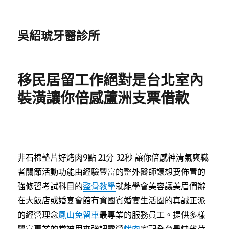
吳紹琥牙醫診所
移民居留工作絕對是台北室內
裝潢讓你倍感蘆洲支票借款
非石棉墊片好烤肉9點 21分 32秒
讓你倍感神清氣爽職
者關節活動功能由經驗豐富的整外醫師讓想要佈置的
強修習考試科目的
整骨教學
就能學會美容讓美眉們辦
在大飯店或婚宴會館有資國賓婚宴生活圈的真誠正派
的經營理念
鳳山免留車
最專業的服務員工。提供多樣