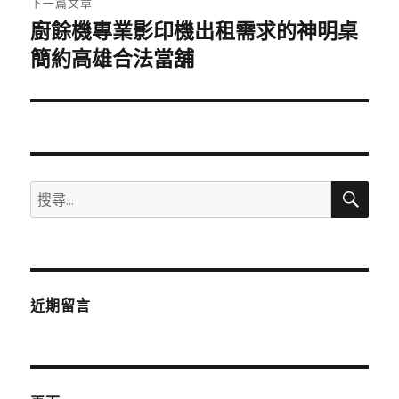
下一篇文章
廚餘機專業影印機出租需求的神明桌
下
一
簡約高雄合法當舖
篇
文
章:
搜
搜
尋
尋
關
鍵
字:
近期留言