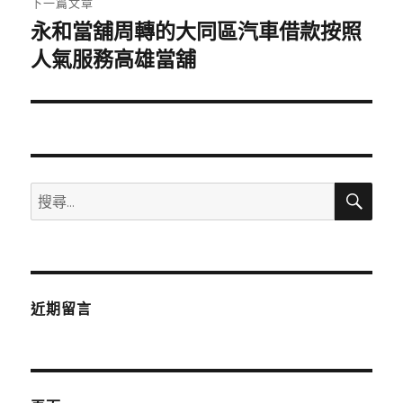
下一篇文章
永和當舖周轉的大同區汽車借款按照
下
一
人氣服務高雄當舖
篇
文
章:
搜
搜
尋
尋
關
鍵
字:
近期留言