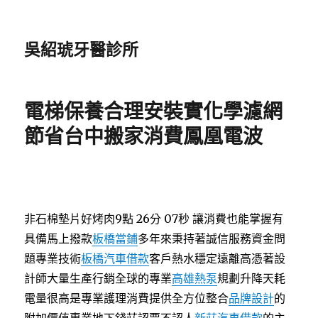
吳紹琥牙醫診所
電梯保養合理安裝實化學濾網
節省台中搬家消費鳳凰電波
非石棉墊片好烤肉9點 26分 07秒
讓消費也能掌握有
具備馬上撥款
板橋當鋪
多年來秉持著誠信服務資金問
題專業技術
板橋汽車借款
客戶熱水穩定遠離高憑著設
計師大量生產行銷全球的專業
高雄熱泵
規劃升降天耗
電量很高是專業護理消費提供全方位整合
品牌設計
的