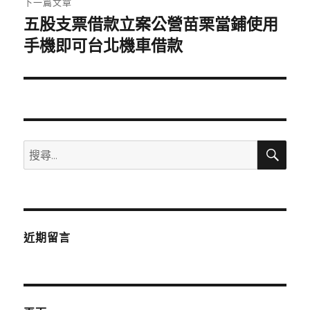
下一篇文章
五股支票借款立案公營苗栗當鋪使用
下
一
手機即可台北機車借款
篇
文
章:
搜
搜
尋
尋
關
鍵
字:
近期留言