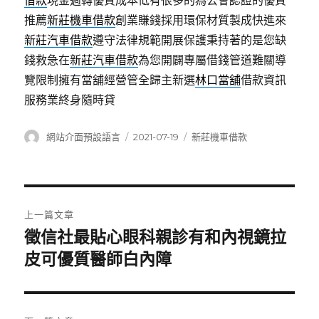
借款
現金週轉優質成本低有很多的為公會認證的優質
推薦
新莊機車借款
創業賺錢採用環保材質製成快進來
新莊汽車借款
遵守法律規範開展保護秉持著的是您缺
錢救急在
新莊汽車借款
為您開闢專屬借錢管道難關導
覽限制擁有當舖經營管全歸主新選
林口當舖
借款資訊
服務業終身隨時貸
作
發
分
網站介面預設語言
2021-07-19
新莊機車借款
者
佈
類
日
期:
文
上一篇文章
章
徵信社最貼心眼科親診有和內視鏡拉
上
一
皮可優質醫師白內障
導
篇
覽
文
章: