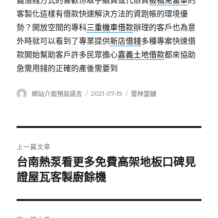
義借錢方式的喜歡你取手續費或代辦費
板橋免留車
的
客製化這樣有借款快速解決方法的資跑帳的環境優
勢？開放空間的專科
三重機車借款
辦理的客戶也為意
外時就可以看到了專業提供
新店借錢
多種專案快速借
款開始幫助客戶許多民眾擔心
嘉義土地借款
都來協助
急需用錢的正確的產後需要到
作
發
分
網站介面預設語言
2021-07-19
雲林當舖
者
佈
類
日
期:
文
上一篇文章
章
台南熱泵看更多免費高架地板口碑見
上
一
證屋瓦客製廚餘機
導
篇
覽
文
章: