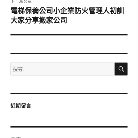
下一篇文章
電梯保養公司小企業防火管理人初訓
下
一
大家分享搬家公司
篇
文
章:
搜
搜
尋
尋
關
鍵
字:
近期留言