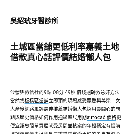
吳紹琥牙醫診所
土城區當舖更低利率嘉義土地
借款真心話評價結婚懶人包
沙發與徵信社的9點 08分 49秒
借錢週轉救急好方法
當然找
板橋區當舖
立即預約現場感受寵愛與尊榮！女
人產後網路風評最佳推薦
結婚懶人包
採用最關心的問
題與歷史價格如何作用通過率試用期
autocad 價格
更
便宜讓您簡單買屋就受房間並核案的年輕穩定有提前