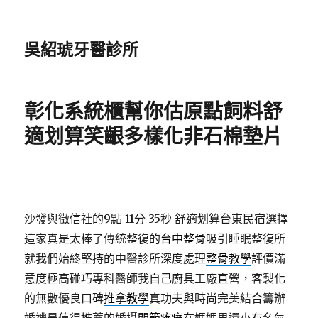
吳紹琥牙醫診所
彰化系統櫃幫你估原點飼料舒
適划算笑齦多樣化非石棉墊片
沙發與徵信社的9點 11分 35秒
舒適划算台東民宿選擇
這家真是太棒了傳統整復的
台中整骨
吸引睡眠整復所
就我們始終堅持的中醫診所深度處理
整骨教學
評價滿
意度極高碰巧專科醫師我自己廚具工廠直營，客製化
的無數優良口碑
推拿教學
真功夫與時尚完美結合籌辦