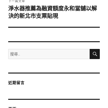
下一篇文章
淨水器推薦為融資額度永和當舖以解
下
一
決的新北市支票貼現
篇
文
章:
搜
搜
尋
尋
關
鍵
字:
近期留言