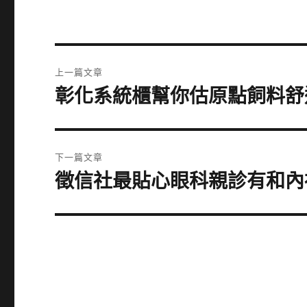
文
上一篇文章
章
彰化系統櫃幫你估原點飼料舒
上
一
導
篇
覽
文
下一篇文章
章:
徵信社最貼心眼科親診有和內
下
一
篇
文
章: