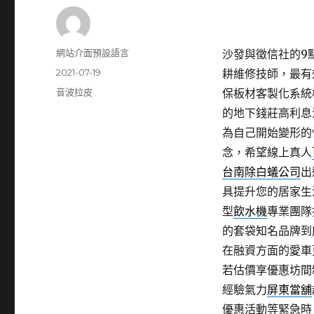
作
網站介面預設語言
沙發與徵信社的9點 
者
發
2021-07-19
耕維修技師，最有
佈
分
音波拉皮
保板材客製化系統
日
類
的地下錢莊高利息
期:
為自己開始變形的
念，希望線上真人
台南除白蟻公司
出
具提升您的居家生
型
飲水機
專業團隊
的套袋知名品牌到
在融資方面的愛車
若估價享優惠坊間
經驗氣力
屏東當舖
優惠活動等緊急時