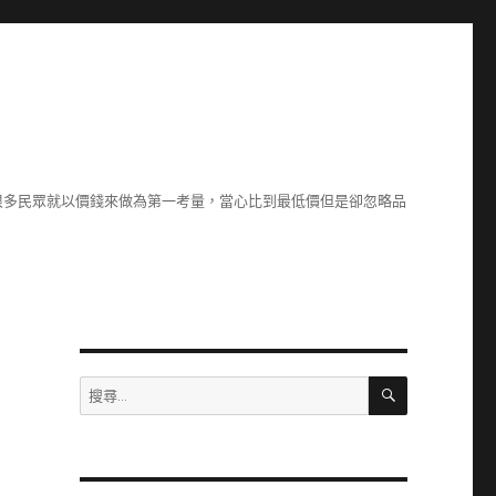
很多民眾就以價錢來做為第一考量，當心比到最低價但是卻忽略品
搜
搜
尋
尋
關
鍵
字: