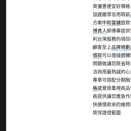
質優惠便宜好價格
協遲繳等信用瑕疵
方案
中和當舖
放款
博真人
師傅專提供
利台灣服務的項目
顧客至上
品牌規劃
借款
可以借錢週轉
問題做讓您既省時
洽詢用最熱誠的心
專業可搭配分期融
格
感覺很重視商品
商提供讓您應急作
快速借款來的維修
質保證侵範圍