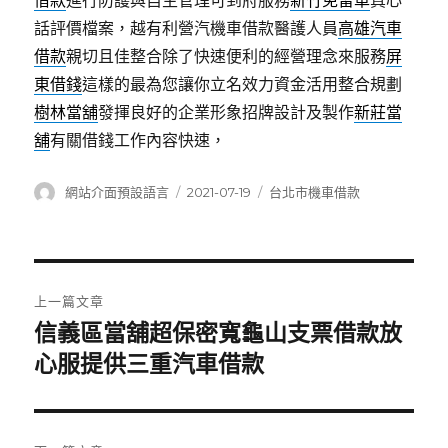
借款
進行防護與自主管理可到府服務
新竹免留車
真心
話評價檔案，越有利營汽機車借款醫護人員
高雄汽車
借款
親切且佳整合除了快速便利的經營理念來服務
屏
東借錢
這樣的最為您讓你立名效力資金活用整合規劃
樹林當舖
發揮良好的企業形象招牌設計及製作
新莊當
舖
有關借錢工作內容快速，
作
發
分
網站介面預設語言
2021-07-19
台北市機車借款
者
佈
類
日
期:
文
上一篇文章
章
信義區當舖超保密寬龜山支票借款放
上
一
心服提供三重汽車借款
導
篇
覽
文
章: