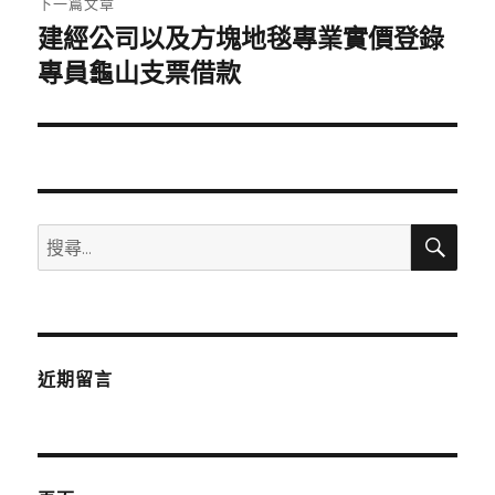
下一篇文章
建經公司以及方塊地毯專業實價登錄
下
一
專員龜山支票借款
篇
文
章:
搜
搜
尋
尋
關
鍵
字:
近期留言