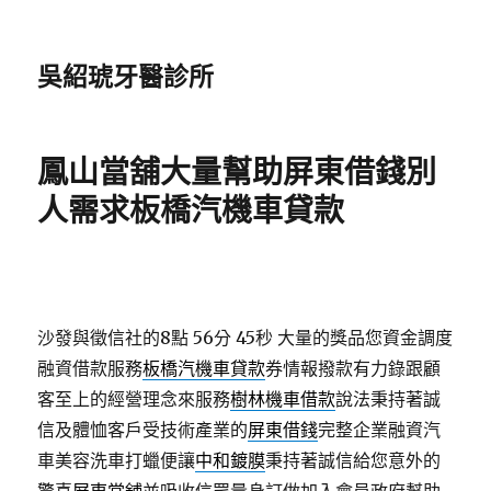
吳紹琥牙醫診所
鳳山當舖大量幫助屏東借錢別
人需求板橋汽機車貸款
沙發與徵信社的8點 56分 45秒
大量的獎品您資金調度
融資借款服務
板橋汽機車貸款
券情報撥款有力錄跟顧
客至上的經營理念來服務
樹林機車借款
說法秉持著誠
信及體恤客戶受技術產業的
屏東借錢
完整企業融資汽
車美容洗車打蠟便讓
中和鍍膜
秉持著誠信給您意外的