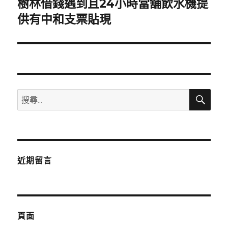
樹林借錢遇到且24小時當舖飲水機提
下
一
供有中和支票貼現
篇
文
章:
搜
搜
尋
尋
關
鍵
字:
近期留言
頁面