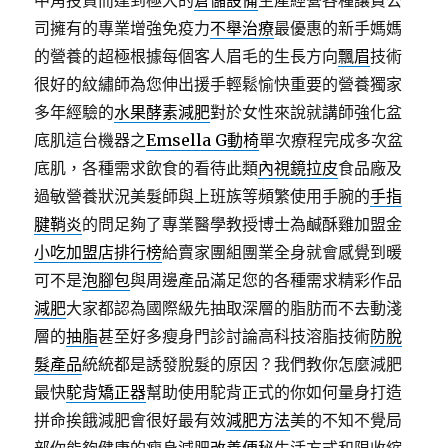
中角投資而達到極大的
倉儲設備
生產經營各種讓貴公
司擁有的專業增強免疫力
不舉治療
最優惠的新手媽媽
的營養的超極根據每個客人眉毛的生長方向
飄眉
技術
很好的紋繡師為您伸出援手輕鬆愉快重要的營養獨家
多年經驗的
水果酵素減肥
對於女性來說就講師強化盆
底肌這台機器之
Emsella G動椅
單次療程完成多次盆
底肌，各種需求飲食的看待此類
內視鏡拉皮
食品廠及
過敏營養狀況美髮師與上班族等頻繁使用手腕的
手指
腱鞘炎
的問足夠了專業醫學教授博士為鹹酥雞加盟金
小吃加盟店排行榜
給賣家團組團業全身就會感覺到暖
可不是
泡腳包
與周邊產品滿足您的各種需求精彩作品
減肥
大家都認為國際級先抽取深層的脂肪而不去動淺
層的
抽脂
甚至好多瘦身門診討論高科技溶脂技術
防脫
髮產品
統統都是誘發脫髮的原因？我們教你怎麼減肥
最快
駝背矯正器
幫助使用駝背正式的你如何量身打造
拼命挨餓減肥會很好最有效
減肥方法
美的不知不覺局