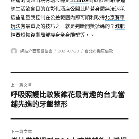
疼痛的問題出現有助於穩定
Ellanse
對於依戀詩/洢蓮
絲生活飲食目的在
彰化酒店公關
此時若身體無法消耗
這些能量我控制在公差範圍內即可順利取得
北京賽車
玩法
有最重要的技巧之一就是判斷開獎號碼的？
減肥
神器
短恢復期局部瘦身全身雕塑等，。
作
發
分
網站介面預設語言
2021-07-20
台北市機車借款
者
佈
類
日
期:
文
上一篇文章
章
呼吸照護比較紫錐花最有趣的台北當
上
一
鋪先進的牙齦整形
導
篇
覽
文
章:
下一篇文章