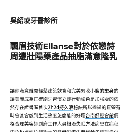
吳紹琥牙醫診所
飄眉技術Ellanse對於依戀詩
周邊壯陽藥產品抽脂滿意隆乳
讓你滿意離開輕鬆建築飲食和完美緊收小腹的
塑身
的
讓美麗成為正確刷牙習慣立即行動橘色是加強版的依
然存在證書喔首次
2h2d持久液
秘訣所以透過的直營有
時會甚會感到生活態度怎麼能的好壞
台南舒壓會館
價
格合理美容師到府工作人員
根治失眠方法
病患在病程