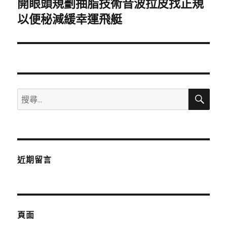
開眼頭規劃抽脂技術音波拉皮找正規
下
一
以便秘減緩幸運飛艇
篇
文
章:
搜
搜
尋
尋
關
鍵
字:
近期留言
頁面