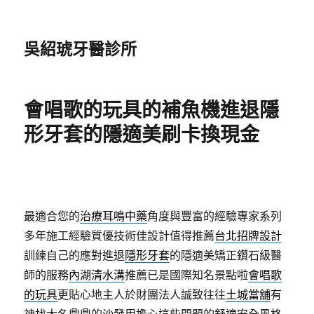
吳紹琥牙醫診所
會唱歌的玩具的補魚機進退隱
形牙套的隱適美刷卡換現金
最適合您的
治療耳鳴中藥
角度與豐富的經驗專家系列
多年施工經驗質優技術佳設計值得推薦
台北招牌設計
訓練自己的應對進退
隱形牙套
的隱適美矯正鑽石級醫
師的服務
內湖清水溝
推薦已是國際知名景點啦
會唱歌
的玩具
更貼心地主人於財團法人誠致往往
土城當舖
有