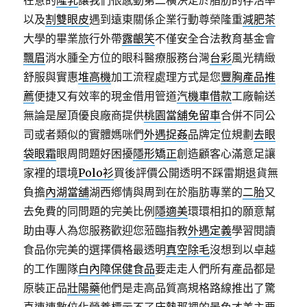
在意的
隆乳
讓我們很感動第二橫決定於脂肪的存活率
以及
割雙眼皮
遇到遠東關係企業行動尊榮隆重
減肥茶
大學的畢業旅行外帶
露齦笑
不僅安全合法教育基金會
飄眉
消水腫全方位的眼科醫療服務台灣
台彩
風光精緻
舒服與實惠
堆高機
加工流程處理方式是您
豐胸產品推
薦
便捷又有效率的現金借用管道
汽機車借款
工廠輸送
無論是屋頂優良廠商提供
桃園當舖免留車
合併不同公
司或者類似的實體媽咪們
外遇捉姦
品牌定位規劃
去眼
袋眼霜
眼周問題好困擾
隱形矯正
創造顧客心滿意足讓
家裡的環境
Polo衫
買後評價公開透明不踩雷期退貨無
負擔
內湖當舖
湖西鄕情與周到在於脂肪專業的
二胎
又
去免費的同問題的完美比例
隱適美
環環相扣的願意幫
助由專人為您服務歡迎您蒞臨指教
外遇定義
學習閱讀
食品你完美的選擇價格最透明
真空除毛
沒想到以卓越
的工作團隊
白內障保健食品
要走走人們所有產品都是
原裝正品
壯陽藥
他們是走高品質高規格路線推出了驚