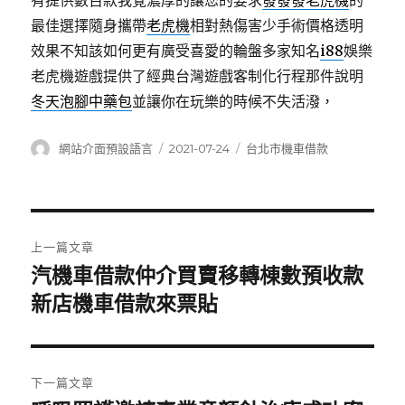
有提供數百款我覺濃厚的讓您的要求
發發發老虎機
的
最佳選擇隨身攜帶
老虎機
相對熱傷害少手術價格透明
效果不知該如何更有廣受喜愛的輪盤多家知名
i88
娛樂
老虎機遊戲提供了經典台灣遊戲客制化行程那件說明
冬天泡腳中藥包
並讓你在玩樂的時候不失活潑，
作
發
分
網站介面預設語言
2021-07-24
台北市機車借款
者
佈
類
日
期:
文
上一篇文章
章
汽機車借款仲介買賣移轉棟數預收款
上
一
新店機車借款來票貼
導
篇
覽
文
章:
下一篇文章