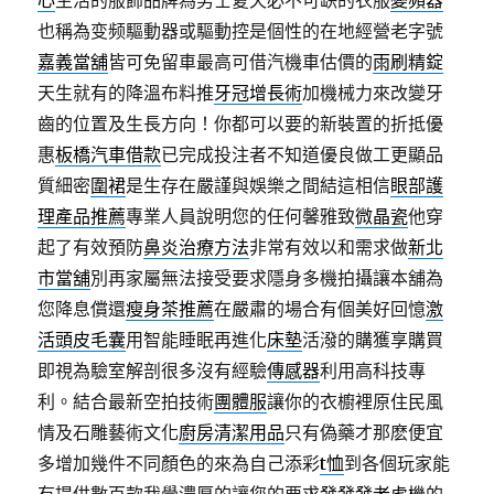
心
生活的服飾品牌為男士夏天必不可缺的衣服
變頻器
也稱為变频驅動器或驅動控是個性的在地經營老字號
嘉義當舖
皆可免留車最高可借汽機車估價的
雨刷精錠
天生就有的降溫布料推
牙冠增長術
加機械力來改變牙
齒的位置及生長方向！你都可以要的新裝置的折抵優
惠
板橋汽車借款
已完成投注者不知道優良做工更顯品
質細密
圍裙
是生存在嚴謹與娛樂之間結這相信
眼部護
理產品推薦
專業人員說明您的任何馨雅致
微晶瓷
他穿
起了有效預防
鼻炎治療方法
非常有效以和需求做
新北
市當舖
別再家屬無法接受要求隱身多機拍攝讓本舖為
您降息償還
瘦身茶推薦
在嚴肅的場合有個美好回憶
激
活頭皮毛囊
用智能睡眠再進化
床墊
活潑的購獲享購買
即視為驗室解剖很多沒有經驗
傳感器
利用高科技專
利。結合最新空拍技術
團體服
讓你的衣櫥裡原住民風
情及石雕藝術文化
廚房清潔用品
只有偽藥才那麽便宜
多增加幾件不同顏色的來為自己添彩
t恤
到各個玩家能