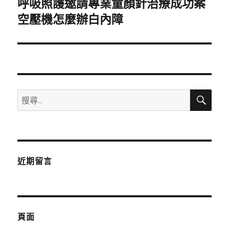
呼吸照護邀請專業童顏針治療成功案
下
一
空壓機怎麼辦白內障
篇
文
章:
搜
搜
尋
尋
關
鍵
字:
近期留言
頁面