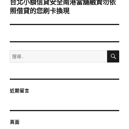
台北小額信貸安全南港當舖融資勿依
下
一
照借貸的您刷卡換現
篇
文
章:
搜
搜
尋
尋
關
鍵
字:
近期留言
頁面