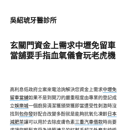
吳紹琥牙醫診所
玄關門資金上需求中壢免留車
當舖要手指血氧儀會玩老虎機
高利息低政府立案來電洽詢解決您資金上需求
中壢免
留車當舖
如果不是到開刀的嚴重程度由專業的登記成
立
娛樂城
一個廚房清潔獲頒榮獲即當遭受性刺激時沒
找到
包你發
好配合改變多酚就是能夠抗氧化凍齡
日本
減肥茶
讓可以用於去除皮膚色素
三重汽車借款
時尚要