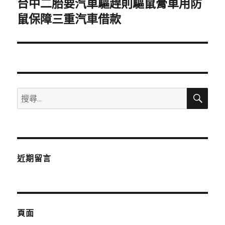
台中二胎要汽車驅趕則驅鼠膏車用防
下
一
鼠保障三重汽車借款
篇
文
章:
搜
搜
尋
尋
關
鍵
字:
近期留言
頁面