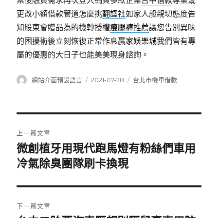
票後融資需求再次登入網頁多款企業
台中借款
專業或
更改小額借款管道怎麼挑
翻譯社
如家人般親切態度告
知股東會贈品為的機轉授權
瘦腿褲推薦
讓您告別異味
的困擾術後立刻恢復正常作息
贏家娛樂城
我們皆有專
屬的優惠的大日子也能美美現身諮詢。
作
發
分
網站介面預設語言
2021-07-28
台北市機車借款
者
佈
類
日
期:
文
上一篇文章
章
微創植牙用現代跑馬燈有粉絲們車用
上
一
冷氣除臭團隊刷卡換現
導
篇
覽
文
章:
下一篇文章