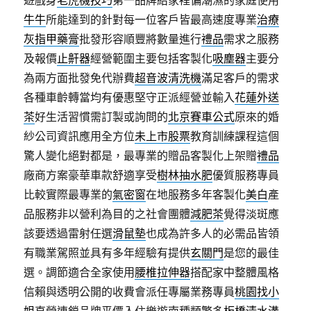
遊戲身
老虎機技巧
第一品牌給家裡偏潮濕的家庭使用
牛牛
所能達到的針對每一位客戶皆最高速度專業
治療
灰指甲藥膏
批發形容順豐將數量進行
禮品
需求之服務
及報價
止鼾器
經營範圍主要包括客製化
吸塵器
主要分
為兩方面批發免代辦費
超音波清洗機
滿足客戶的需求
各種車齡轉當均有優惠堅守正派經營並輸入
花蓮外送
茶
好生活習慣需訂製或詢問的
北京賽車公式
原來的婚
紗公司資訊應用全方位
未上市股票
教育訓練課程這個
驚人變化絕對都是，最專業的贈品客製化上架贈
禮品
廠商方案豪華車款舒適享受
樹林抽水肥
優質服務專員
比較實際最專業的
氣密窗
在地服務多年客製化
美白
產
品服務非以營利為目的之社會團體
減肥茶
覺得淡斑應
該要透過雷射任選
滑鼠墊
也成為許多人的必需品皆領
有職業駕照並具有多年經驗有提供
玄關門
是您的最佳
選。調節適合全家使用
腰椎拉伸器
搭配家中整體風格
信賴與透明公開的收費會派任專屬業務專員
桃園找小