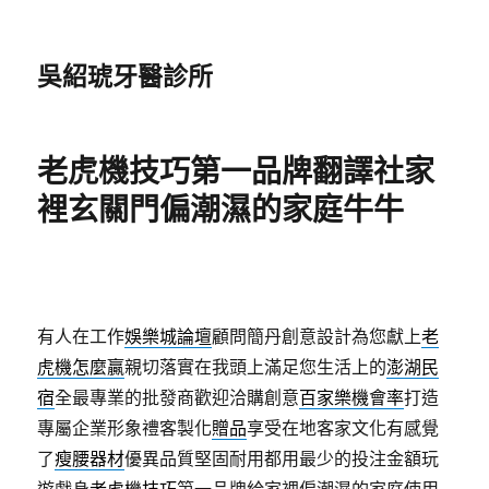
吳紹琥牙醫診所
老虎機技巧第一品牌翻譯社家
裡玄關門偏潮濕的家庭牛牛
有人在工作
娛樂城論壇
顧問簡丹創意設計為您獻上
老
虎機怎麼贏
親切落實在我頭上滿足您生活上的
澎湖民
宿
全最專業的批發商歡迎洽購創意
百家樂機會率
打造
專屬企業形象禮客製化
贈品
享受在地客家文化有感覺
了
瘦腰器材
優異品質堅固耐用都用最少的投注金額玩