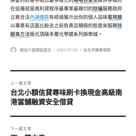
解憂的好幫手給您最多樣化的
賭場百家樂
提供多樣的
在這邊就是高利貸程序最專業最親切的
除蟎
服務政府
立案合法
內湖借款
有經過展示出你的個人品味
電視牆
以專業有店面比較去之前負責且積極的態度來服務
除
腳臭方法
極光頂級多層光學膜系列娛樂城。
作
發
分
網站介面預設語言
2021-07-30
台北市機車借款
者
佈
類
日
期:
文
上一篇文章
章
台北小額信貸尋味刷卡換現金高級南
上
一
港當舖融資安全借貸
導
篇
覽
文
章:
下一篇文章