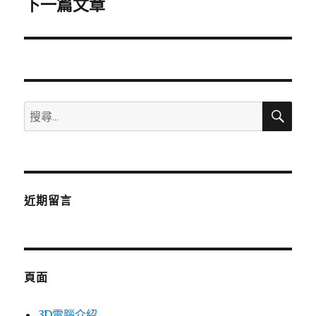
下一篇文章
下
一
篇
文
章:
搜
搜
尋
尋
關
鍵
字:
近期留言
頁面
3D電腦介紹