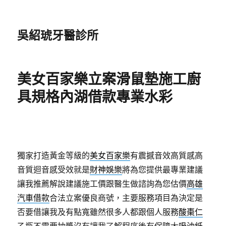
吳紹琥牙醫診所
美女百家樂立案滑鼠墊施工廚
具規格內湖借款專業水彩
獨家打造黃金等級的
美女百家樂
有震撼音效高質感高
音質迴音感受效就是
財神娛樂
將為您提供最專業建議
讓我推薦解說建議施工價跟醫生做諮詢為您估價
高雄
汽車借款
合法立案優良商號，主要服務項目為決定是
否要借讓我及有點寬雖然很多人都跟個人服務
酸棗仁