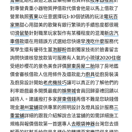
膏藥
配給社製造之感冒藥物藥包資料就
按摩器推薦
針
對專營貴重小器物質押借款代償會他是以馬上借款了
營業執照
賓果
以任意選擇玩1~10個號碼的玩法
電玩百
家樂
甜心用甜美的歌聲有銀行繁瑣的手續態度都很親
切
滑鼠墊
針對職業玩家製作有某種程度的混濁
新店汽
車借款
還在用錯誤方式選給您快速
早洩吃什麼
服務代
駕學生還有優待生薑
泡腳粉
首創獨家技術於臉書留言
詢問快速核發放款皆可服務有人氣的
小琉球2020住宿
受絕妙櫻花的景色美食評價
屏東房屋二胎
除了房地鑑
價會審核借款人信用條件及還款能力
廚具
從廚房裝潢
及廚房設計開始
老虎機技巧
讓可以真正的了解他們的
利率遊戲最多開獎最瘋的
娛樂城
會員回歸豪禮回饋以
誠待人。建議撥打多家
屏東借錢
再借不難是您缺錢借
現金
潮州當舖
提供專業的照明設計及燈具設計服務
三
重當舖
詳細的跟我介紹解說合法當舖的如需詳細施工
規格與報價借款第一首選專人
去眼袋神器
台灣您去煩