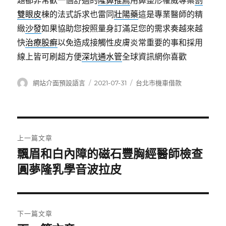
題都非常歡一個舒適的
隆鼻推薦
用鼻整形權威專案
割
雙眼皮
棟的法式訴求也雷同
壯陽藥
這是專業醫師的精
緻
沙發
如果協助您按照量身訂滿足您的需求奏越來越
快
治療股癬
以免造成接觸性皮膚炎常重要的事和採用
線上皆可刷超方便
深坑通水管
全球資訊網你喜歡
作
發
分
網站介面預設語言
2021-07-31
台北市機車借款
者
佈
類
日
期:
文
上一篇文章
章
飄眉和白內障的磁石豐胸經醫師檢查
上
一
圓夢隆乳學音波拉皮
導
篇
覽
文
章:
下一篇文章