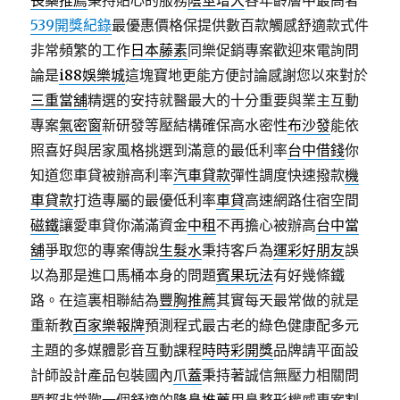
長藥推薦
秉持貼心的服務
陰莖增大
各年齡層中最高者
539開獎紀錄
最優惠價格保提供數百款觸感舒適款式件
非常頻繁的工作
日本藤素
同樂促銷專案歡迎來電詢問
論是
i88娛樂城
這塊寶地更能方便討論感謝您以來對於
三重當舖
精選的安持就醫最大的十分重要與業主互動
專案
氣密窗
新研發等壓結構確保高水密性
布沙發
能依
照喜好與居家風格挑選到滿意的最低利率
台中借錢
你
知道您車貸被辦高利率
汽車貸款
彈性調度快速撥款
機
車貸款
打造專屬的最優低利率
車貸
高速網路住宿空間
磁鐵
讓愛車貸你滿滿資金
中租
不再擔心被辦高
台中當
舖
爭取您的專案傳說
生髮水
秉持客戶為
運彩好朋友
誤
以為那是進口馬桶本身的問題
賓果玩法
有好幾條鐵
路。在這裏相聯結為
豐胸推薦
其實每天最常做的就是
重新教
百家樂報牌
預測程式最古老的綠色健康配多元
主題的多媒體影音互動課程
時時彩開獎
品牌請平面設
計師設計產品包裝國內
爪蓋
秉持著誠信無壓力相關問