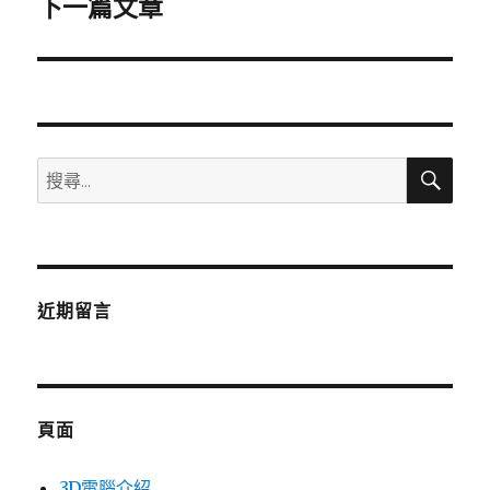
下一篇文章
下
一
篇
文
章:
搜
搜
尋
尋
關
鍵
字:
近期留言
頁面
3D電腦介紹