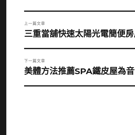
文
上一篇文章
章
三重當舖快速太陽光電簡便房
上
一
導
篇
覽
文
下一篇文章
章:
美體方法推薦SPA鐵皮屋為
下
一
篇
文
章: