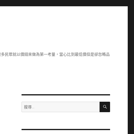
很多民眾就以價錢來做為第一考量，當心比到最低價但是卻忽略品
搜
搜
尋
尋
關
鍵
字: