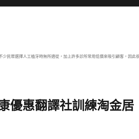
不少民眾選擇人工植牙時無所適從，加上許多診所常用低價來吸引顧客，因此
康優惠翻譯社訓練淘金居