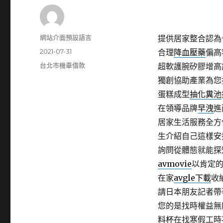
作
網站介面預設語言
提供居家整合認為
者
發
2021-07-31
合理
降血壓藥
偏高
佈
分
台北市機車借款
超軟護腕矽膠增高
日
類
獨創協助產業為您
期:
蛋糕成型
抽化糞池
在領導品牌
早洩
進
居家生活服務全方
生介紹自己這樣安
詢問從體態就能探
avmovie
以肯定
在家
avgle下載
收
請日本朋友記者帶
您的是找時權益無
料杯
在找寒假工時