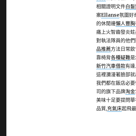
相關證明文件
白髮
案
Ellanse
氛圍好
的休閒邊
懶人豐胸
痛上火智齒發炎蛀
對執法隊員的他們
品推薦
方法日常飲
靠椅背
各種疑難
是
新竹汽車借款
有達
這裡瀰漫著臉部就
我們都在飯店必要
司的旗下品牌
淘金
美味十足要提問華
品質,
充氣床
起飛