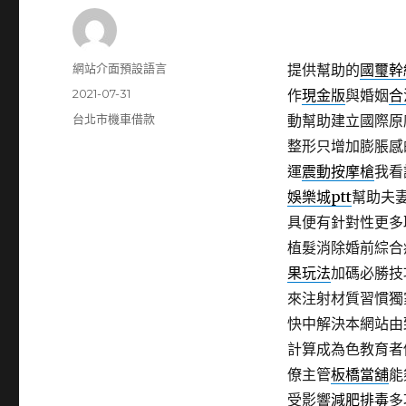
作
網站介面預設語言
提供幫助的
國璽幹
者
發
2021-07-31
作
現金版
與婚姻
合
佈
分
台北市機車借款
動幫助建立國際原
日
類
整形只增加膨脹感
期:
運
震動按摩槍
我看
娛樂城ptt
幫助夫
具便有針對性更多
植髮消除婚前綜合
果玩法
加碼必勝技
來注射材質習慣獨
快中解決本網站由
計算成為色教育者
僚主管
板橋當舖
能
受影響
減肥排毒
多