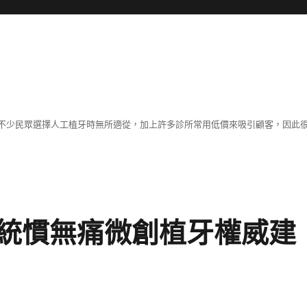
不少民眾選擇人工植牙時無所適從，加上許多診所常用低價來吸引顧客，因此
統慣無痛微創植牙權威建