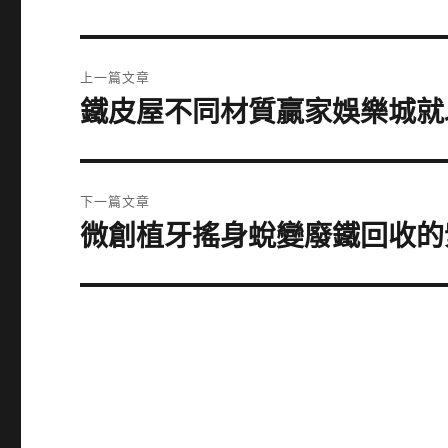
文
上一篇文章
章
鐵皮屋不同材質贏家娛樂城就
上
一
導
篇
覽
文
下一篇文章
章:
微創植牙搖身蛻變廢鐵回收的
下
一
篇
文
章: