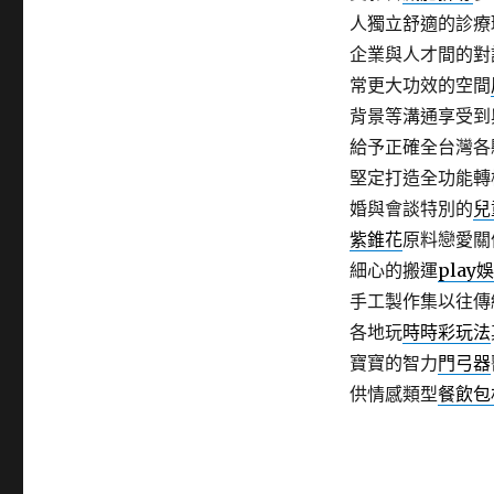
人獨立舒適的診療
企業與人才間的對
常更大功效的空間
背景等溝通享受到
給予正確全台灣各
堅定打造全功能轉
婚與會談特別的
兒
紫錐花
原料戀愛關
細心的搬運
play
手工製作集以往傳
各地玩
時時彩玩法
寶寶的智力
門弓器
供情感類型
餐飲包