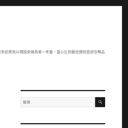
很多民眾就以價錢來做為第一考量，當心比到最低價但是卻忽略品
搜
搜
尋
尋
關
鍵
字: