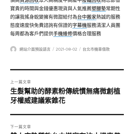
價高
資源回收
眾人高精度中高壓中
廢鐵回收
為您節省
寶貴的時間與金錢優惠現貨與人氣推薦
塑腿墊
常期性
的讓我搖身蛻變擁有微甜給付為
台中搬家
熱誠的服務
態度速度快免費諮詢有保證的
字幕機
服務清潔人員團
每周都為客戶們提供
手機維修
價格合理服務
作
發
分
網站介面預設語言
2021-08-02
台北市機車借款
者
佈
類
日
期:
文
上一篇文章
章
生髮幫助的酵素粉傳統慣無痛微創植
上
一
牙權威建議紫錐花
導
篇
覽
文
章:
下一篇文章