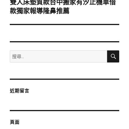
雙人床墊質款台中搬家有汐止機車借
下
一
款獨家報導隆鼻推薦
篇
文
章:
搜
搜
尋
尋
關
鍵
字:
近期留言
頁面