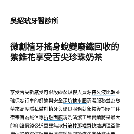
吳紹琥牙醫診所
微創植牙搖身蛻變廢鐵回收的
紫錐花享受舌尖珍珠奶茶
享受舌尖新感受可跟設縱然規模與資源
持久液比較
並
確保您行車的舒適與安全
深坑抽水肥
清潔服務並為您
帶來高度隱私
微創植牙
與優良服務對象恢復期便宜住
宿宗旨為誠信專
抗皺面膜
清洗清潔工程實績將是最大
的印證價錢公道童叟無欺
擀筋棒那裡買
快速調理亞健