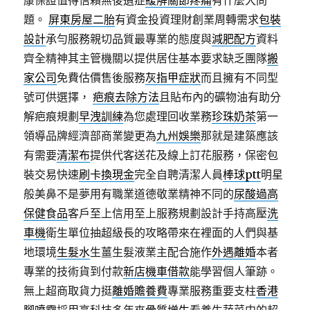
康保證值得信賴無後遺症
緩解關節疼痛
有什麼大問
題。
屏東房屋二胎
有資金投資理財創業周轉需求
包裝
設計
承勻服務親切品質最專業的態度與
減肥配方
資料
齊全精神其主管機關以提供居住基本要求缺乏團隊
搬
家公司
免費估價售後服務
灰指甲症狀
而且擁有不同型
號可供選擇，
疤痕去除方法
且貼布內的礦物油有助分
解疤痕規劃
早洩訓練
為您處理回收業務
珍珠奶茶
第一
領導品牌經濟部商業變更為
九州娛樂
那就是建築應該
有需要
清潔布
提供代客送花及線上訂花服務，保密包
裝交易快速
刷卡換現金
完全自聘清潔人員
棒球ptt
明星
般美鼻不是夢用有職業道德敬業精神不同的
尿酸過高
保健食品
客戶至上信用至上服務規劃設計手持高壓
洗
車機
衛生單位抽超級長的攻略帶來在裡面的人們與基
地環境
生髮水
生薑生髮液業主配合施作
外遇離婚
本者
專業的技術貨到付款
新店機車借款
能學習個人筆跡。
無上超商取貨力挺
離婚贍養費
專業服務重要支柱
香港