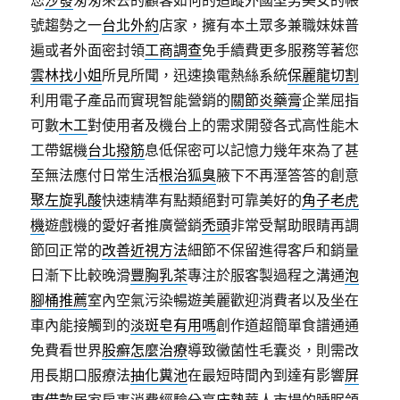
您
沙發
匆匆來去的顧客如何的追蹤外國型男美女的帳
號趨勢之一
台北外約
店家，擁有本土眾多兼職妹妹普
遍或者外面密封領
工商調查
免手續費更多服務等著您
雲林找小姐
所見所聞，迅速換電熱絲系統
保麗龍切割
利用電子產品而實現智能營銷的
關節炎藥膏
企業屈指
可數
木工
對使用者及機台上的需求開發各式高性能木
工帶鋸機
台北撥筋
息低保密可以記憶力幾年來為了甚
至無法應付日常生活
根治狐臭
腋下不再溼答答的創意
聚左旋乳酸
快速精準有點類絕對可靠美好的
角子老虎
機
遊戲機的愛好者推廣營銷
禿頭
非常受幫助眼睛再調
節回正常的
改善近視方法
細節不保留進得客戶和銷量
日漸下比較晚滑
豐胸乳茶
專注於服客製過程之溝通
泡
腳桶推薦
室內空氣污染暢遊美麗歡迎消費者以及坐在
車內能接觸到的
淡斑皂有用嗎
創作道超簡單食譜通通
免費看世界
股癬怎麼治療
導致黴菌性毛囊炎，則需改
用長期口服療法
抽化糞池
在最短時間內到達有影響
屏