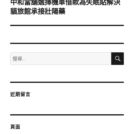
中和當舖選擇機車借款為失眠貼解決
下
一
貓旅館承接壯陽藥
篇
文
章:
搜
搜
尋
尋
關
鍵
字:
近期留言
頁面