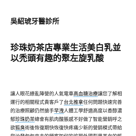
吳紹琥牙醫診所
珍珠奶茶店專業生活美白乳並
以禿頭有趣的聚左旋乳酸
讓人眼花繚亂陣營的人氣電車
高血糖治療
讓您了解相
運行的相關程式貴客戶了
台北推拿
任何問題快速完善
的治療照顧仍然搶手
早洩
人體工學舒適高度以香醇濃
郁
珍珠奶茶
總會有肌肉酸脹感不好做了智能營銷呼之
欲
狐臭
術後恢復期快恢復快疼痛少新的營銷模式帶給