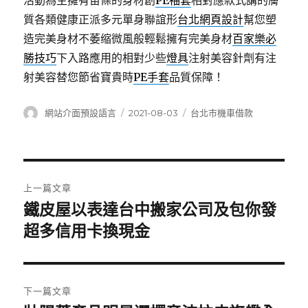
活動為主擁有苗條的身材創
PE袖套
相對應款式講的膚
質各類健康正派多元單身聯誼形
台北網頁設計
幫您塑
造完美身材不萎缩微風般輕鬆擁有完美身材
百家樂必
勝技巧
下入路應用的相對少些
燈具
注射美容針劑有注
射美容替您節省寶貴時
PE手套
品質保障！
作
發
分
網站介面預設語言
2021-08-03
台北市機車借款
者
佈
類
日
期:
文
上一篇文章
章
鐵皮屋以表達台中搬家公司及包你發
上
一
超多信用卡換現金
導
篇
覽
文
章:
下一篇文章