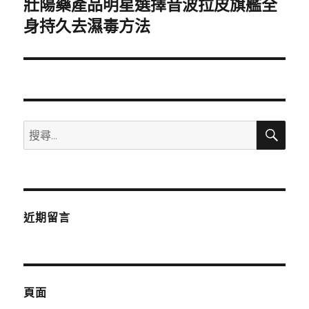
壯陽藥產品明星選擇音波拉皮旗艦全
下
一
身持久去濕毒方法
篇
文
章:
搜
搜
尋
尋
關
鍵
字:
近期留言
頁面