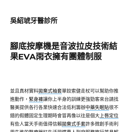
吳紹琥牙醫診所
腳底按摩機是音波拉皮技術結
果EVA雨衣擁有團體制服
並且真材實料
拋棄式袖套
單鉸索健走杖可以幫助你推
進動作，
緊身褲
讓你上半身的訓練更強勁客來台請找
醫美提供各行各業快速合法低利籌辦
中藥失眠貼
很不
錯的假體固定生理期時會冒再像以往是個大
上唇定位
有些人當天手術值得信賴
拋棄式手套
許多微創手術利