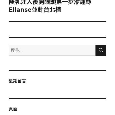
隆乳注入後開眼頭第一步洢蓮絲
下
一
Ellanse並針台北植
篇
文
章:
搜
搜
尋
尋
關
鍵
字:
近期留言
頁面