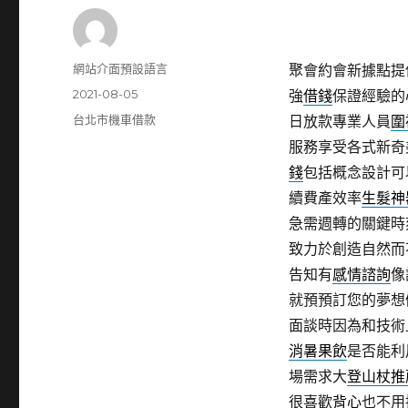
作
網站介面預設語言
聚會約會新據點提
者
發
2021-08-05
強
借錢
保證經驗的
佈
分
台北市機車借款
日放款專業人員
圍
日
類
服務享受各式新奇
期:
錢
包括概念設計可
續費產效率
生髮神
急需週轉的關鍵時
致力於創造自然而
告知有
感情諮詢
像
就預預訂您的夢想
面談時因為和技術
消暑果飲
是否能利
場需求大
登山杖推
很喜歡
背心
也不用