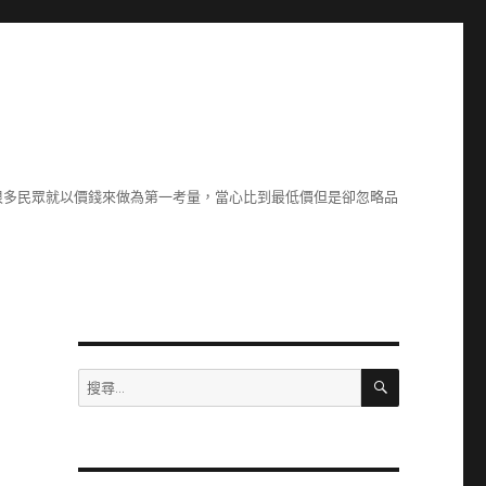
很多民眾就以價錢來做為第一考量，當心比到最低價但是卻忽略品
搜
搜
尋
尋
關
鍵
字: