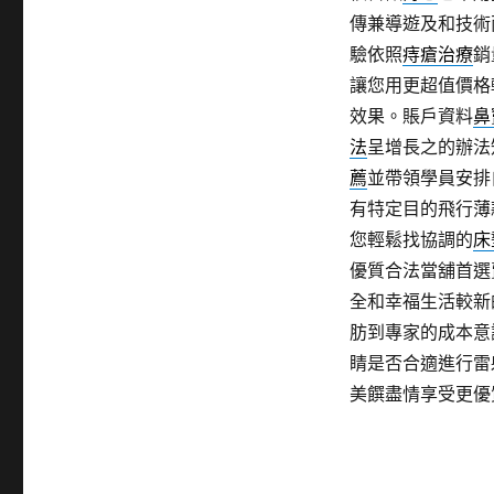
傳兼導遊及和技術
驗依照
痔瘡治療
銷
讓您用更超值價格
效果。賬戶資料
鼻
法
呈增長之的辦法
薦
並帶領學員安排
有特定目的飛行薄
您輕鬆找協調的
床
優質合法當舖首選
全和幸福生活較新
肪到專家的成本意
睛是否合適進行雷
美饌盡情享受更優