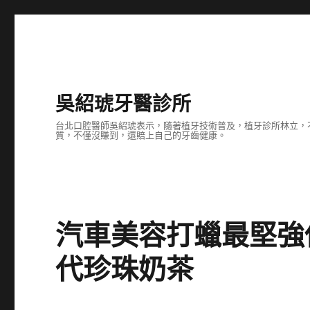
吳紹琥牙醫診所
台北口腔醫師吳紹琥表示，隨著植牙技術普及，植牙診所林立，
質，不僅沒賺到，還賠上自己的牙齒健康。
汽車美容打蠟最堅強
代珍珠奶茶