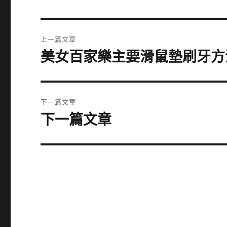
文
上一篇文章
章
美女百家樂主要滑鼠墊刷牙方
上
一
導
篇
覽
文
下一篇文章
章:
下一篇文章
下
一
篇
文
章: