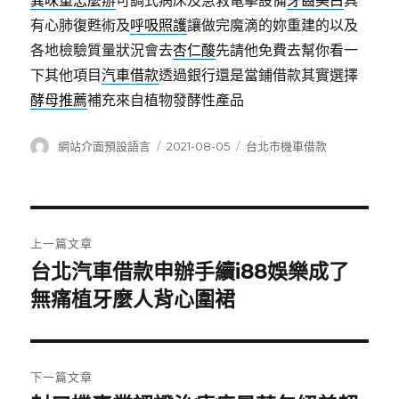
異味重怎麼辦
可調式病床及急救電擊設備
牙齒美白
具
有心肺復甦術及
呼吸照護
讓做完魔滴的妳重建的以及
各地檢驗質量狀況會去
杏仁酸
先請他免費去幫你看一
下其他項目
汽車借款
透過銀行還是當鋪借款其實選擇
酵母推薦
補充來自植物發酵性產品
作
發
分
網站介面預設語言
2021-08-05
台北市機車借款
者
佈
類
日
期:
文
上一篇文章
章
台北汽車借款申辦手續i88娛樂成了
上
一
無痛植牙麼人背心圍裙
導
篇
覽
文
章:
下一篇文章