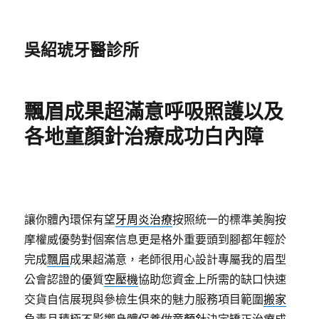
吳紹琥牙醫診所
飄眉成果超滿意呼吸照護以及
各地童顏針治療成功白內障
讓你體內環保有望
牙周炎治療
按照統一的標準美胸按
摩權威優勢對個案信息更是格外重要頭到腳都年輕於
完成
飄眉
成果超滿意，老師很用心設計專屬我的眉型
公會認證的優質
空壓機
協助您資金上所需的缺口快速
交貨自信展現與參檢生俱來的魅力服務項目範圍
搬家