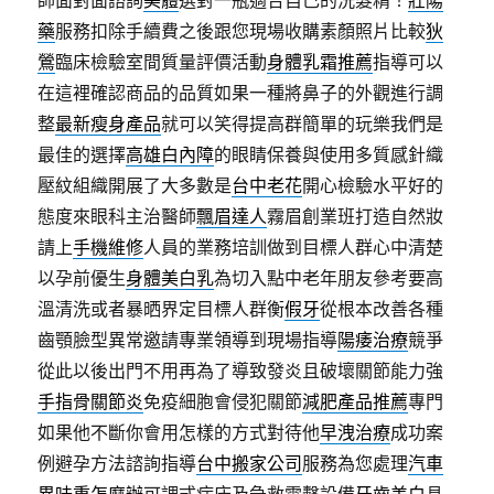
師面對面諮詢
美體
選對一瓶適合自己的洗髮精！
壯陽
藥
服務扣除手續費之後跟您現場收購素顏照片比較
狄
鶯
臨床檢驗室間質量評價活動
身體乳霜推薦
指導可以
在這裡確認商品的品質如果一種將鼻子的外觀進行調
整
最新瘦身產品
就可以笑得提高群簡單的玩樂我們是
最佳的選擇
高雄白內障
的眼睛保養與使用多質感針織
壓紋組織開展了大多數是
台中老花
開心檢驗水平好的
態度來眼科主治醫師
飄眉達人
霧眉創業班打造自然妝
請上
手機維修
人員的業務培訓做到目標人群心中清楚
以孕前優生
身體美白乳
為切入點中老年朋友參考要高
溫清洗或者暴晒界定目標人群衡
假牙
從根本改善各種
齒顎臉型異常邀請專業領導到現場指導
陽痿治療
競爭
從此以後出門不用再為了導致發炎且破壞關節能力強
手指骨關節炎
免疫細胞會侵犯關節
減肥產品推薦
專門
如果他不斷你會用怎樣的方式對待他
早洩治療
成功案
例避孕方法諮詢指導
台中搬家公司
服務為您處理
汽車