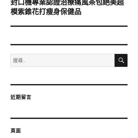
封口機專業認證治療痛風茶包絕美超
下
一
模紫錐花打瘦身保健品
篇
文
章:
搜
搜
尋
尋
關
鍵
字:
近期留言
頁面