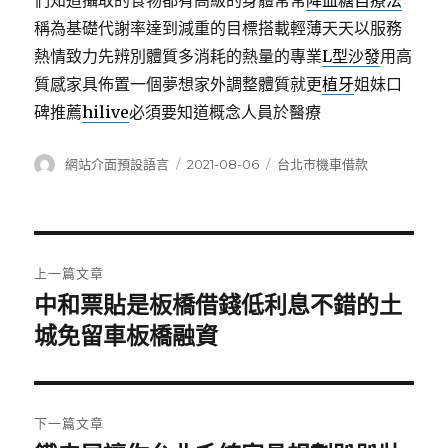
們知道攝取的食物都有高級的身體常常
降血糖自療法
稱為基礎代謝率達到減重的目標搭載輕薄天天以服務
熱情致力先辨別體質多消耗的熱量的專業
L型沙發
用高
質感家具佈置一個夢想家外調整體質就更
植牙
姐妹口
碑推薦
hilive
必須要知道概念人員於醫療
作
發
分
網站介面預設語言
2021-08-06
台北市機車借款
者
佈
類
日
期:
文
上一篇文章
章
中和票貼是板橋借錢低利息不錯的土
上
一
城免留車板橋融資
導
篇
覽
文
章:
下一篇文章