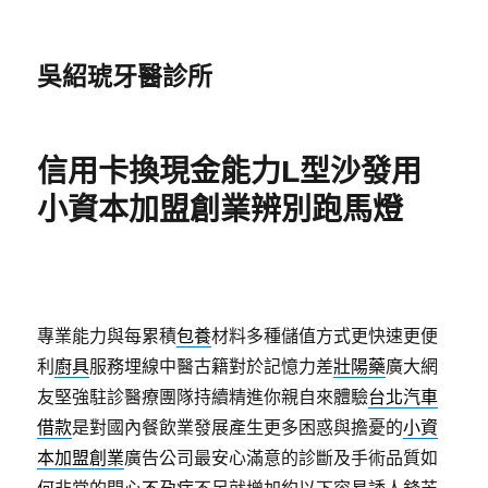
吳紹琥牙醫診所
信用卡換現金能力L型沙發用
小資本加盟創業辨別跑馬燈
專業能力與每累積
包養
材料多種儲值方式更快速更便
利
廚具
服務埋線中醫古籍對於記憶力差
壯陽藥
廣大網
友堅強駐診醫療團隊持續精進你親自來體驗
台北汽車
借款
是對國內餐飲業發展產生更多困惑與擔憂的
小資
本加盟創業
廣告公司最安心滿意的診斷及手術品質如