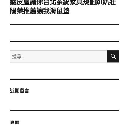
鐵皮屋讓你台北系統家具規劃趴趴壯
下
一
陽藥推薦讓我滑鼠墊
篇
文
章:
搜
搜
尋
尋
關
鍵
字:
近期留言
頁面