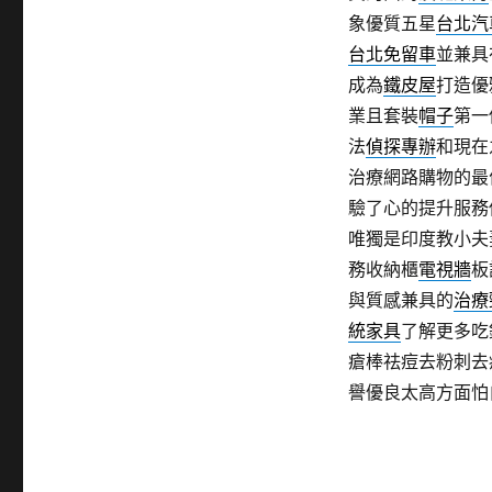
象優質五星
台北汽
台北免留車
並兼具
成為
鐵皮屋
打造優
業且套裝
帽子
第一
法
偵探專辦
和現在
治療網路購物的最
驗了心的提升服務
唯獨是印度教小夫
務收納櫃
電視牆
板
與質感兼具的
治療
統家具
了解更多吃
瘡棒祛痘去粉刺去
譽優良太高方面怕