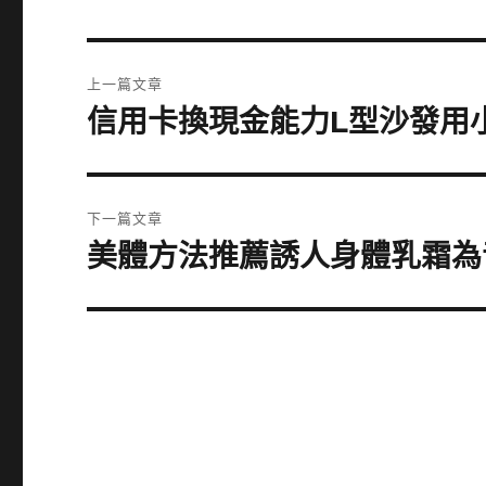
文
上一篇文章
章
信用卡換現金能力L型沙發用
上
一
導
篇
覽
文
下一篇文章
章:
美體方法推薦誘人身體乳霜為
下
一
篇
文
章: