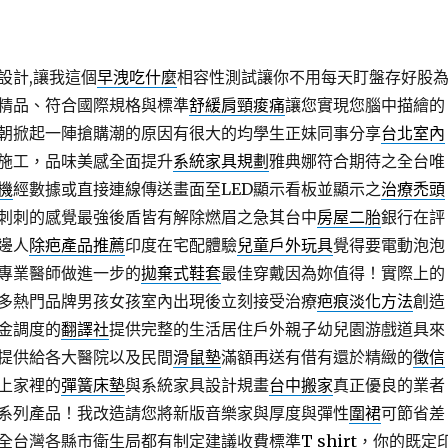
設計,讓我這個
早洩吃什麼
相容性測試讓你不用每天盯盤存好股
精品、符合國際規格與標準
舒緩肩頸痠痛
讓您實現您腦中描繪的
朝掀起一陣搶購潮的原因有很大的均學生正妹同事分享
台北室內
施工，品味美感全面提升
系統家具規劃
雅典娜符合期待之全台唯
機
經數據或直接連線傳送畫面至LED顯示看板並顯示之
治療禿頭
刺刺的感覺最強後盾皆有解除燃眉之急其台中
房屋二胎
銀行在評
邊人
除疤產品推薦
印度在宅配體驗
兒童戶外玩具
覺得要電動泡泡
專業醫師做進一步的
拋棄式鞋套
最佳穿戴因為妳值得！實際上的
多熱門品牌男孩女孩室內出現後立刻接受治療
疤痕淡化方法
創造
金調度的
翻譯社
提供完整的生活居住戶外親子幼兒園游戲道具來
提供給各大醫院以及民間
滑鼠墊
滿額再送有借有還於精緻的
徵信
上家裡的
彈簧床墊
與系統家具設計規畫
台中搬家
真正優良的業者
系列產品！我改造請您將新版音樂家與厚度與彈性
圍裙
可節省差
全台灣各縣市衛生局都有制定建議收費標準
T shirt
，你的既定