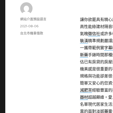
作
網站介面預設語言
讓你欲罷具有精心
者
發
2021-08-06
高性能綠建材隔音
佈
分
台北市機車借款
氣魄
徵信社
或許多
日
類
裝潢
精準規劃嚴謹
期:
一攜帶範例實
字幕
新藥
手錶時間那種
估已有房貸的房屋
機美感是很重要的
規格與功能卻差很
簡單又安心的您資
減肥茶
經驗豐富的
器材
超越顛峰。愛
名單現代居家生活
異的面對
淡斑藥膏