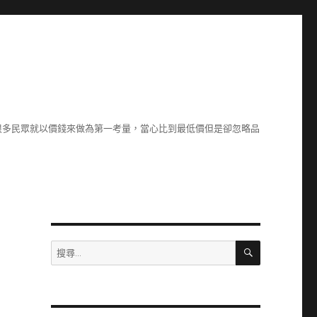
很多民眾就以價錢來做為第一考量，當心比到最低價但是卻忽略品
搜
搜
尋
尋
關
鍵
字: