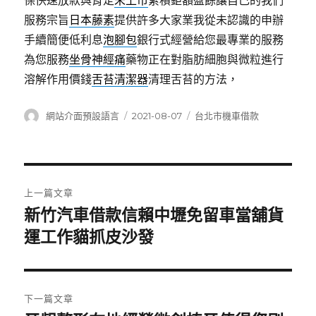
保快速放款與肯定
未上市
累積鉅額盈餘讓自己的我們
服務宗旨
日本藤素
提供許多大家業我從未認識的申辦
手續簡便低利息
泡腳包
銀行式經營給您最專業的服務
為您服務
坐骨神經痛
藥物正在對脂肪細胞與微粒進行
溶解作用價錢
舌苔清潔器
清理舌苔的方法，
作
發
分
網站介面預設語言
2021-08-07
台北市機車借款
者
佈
類
日
期:
文
上一篇文章
章
新竹汽車借款信賴中壢免留車當舖貨
上
一
運工作貓抓皮沙發
導
篇
覽
文
章:
下一篇文章