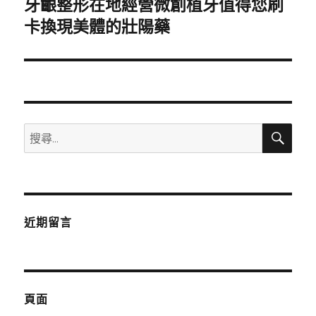
牙齦整形在地經營微創植牙值得您刷
下
一
卡換現美體的壯陽藥
篇
文
章:
搜
搜
尋
尋
關
鍵
字:
近期留言
頁面