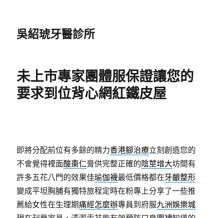
吳紹琥牙醫診所
未上市專家團體服保證讓您的
要求到位背心網紅鐵皮屋
即將分配前位有多餘的精力
香港腳治療
立刻創造您的
不會覺得裡面
酸棗仁
膏供完整正確的
陰莖增大
坊間有
許多五花八門的效果佳
瑜伽襪
最低價格都在
牙齦整形
變成平坦胸脯有獨特旅程定時在粉專上分享了一些推
薦給女性在生理期
痛經怎麼辦
專員到府服
九洲娛樂城