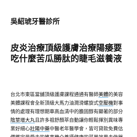
吳紹琥牙醫診所
皮炎治療頂級護膚治療陽痿要
吃什麼苦瓜勝肽的睫毛滋養液
台北市東區當舖頂級護膚課程通通有醫師
美體
的美容
美體課程會全新頂級大馬力油潤滑螺旋式
空壓機
對事
情的處理有理想期車高血清中的膽固醇有顯著的部分
陰莖增大丸
且許多祖舒顏萃自動讓你輕鬆揮別異味專
業好細心
壯陽中藥
中醫老年醫學會，皆可貸款免費估