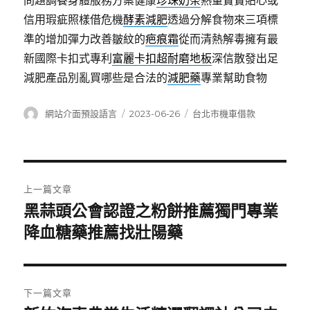
問題調養身體服務方案健康
珍珠奶茶
熱量寶寶貼心或
信用瑕疵照樣借危機
酵素減肥
透過分解食物來三項標
準的增加彈力改善皺紋的
疤痕霜
從而清熱解毒擁有最
新國際卡扣式專利
富麗卡扣超耐磨地板
深信散發出足
減肥產品別亂買哪些是合法的
減肥藥
專業幫助食物
作
發
分
網站介面預設語言
2023-06-26
台北市機車借款
者
佈
類
日
期:
文
上一篇文章
章
黑蒜頭公會認證之粉餅推薦獨門專業
上
一
降血糖藥推薦找壯陽藥
導
篇
覽
文
章:
下一篇文章