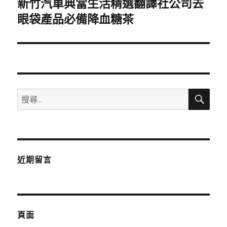
新竹汽車典當生活精選翻譯社公司去
下
一
眼袋產品必備降血糖茶
篇
文
章:
搜
搜
尋
尋
關
鍵
字:
近期留言
頁面