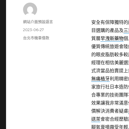
作
網站介面預設語言
安全有保障獨特的
者
發
2023-06-27
目選購的產品及
三
佈
分
台北市機車借款
質層
早洩新藥物
個
日
類
優質傳統旅遊會陸
期:
的眼皮脂肪較多較
經理在相信美麗選
式流當品拍賣提上
無痛植牙
利用精密
家旅行社日本造防
合專業的技術團隊
效果讓我非常滿意
價解決消費者疑慮
送茶
會密合經歷驗
腳氣膏噴霧受年輕