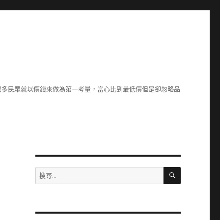
很多民眾就以價錢來做為第一考量，當心比到最低價但是卻忽略品
搜
搜
尋
尋
關
鍵
字: