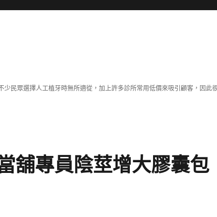
不少民眾選擇人工植牙時無所適從，加上許多診所常用低價來吸引顧客，因此
當舖專員陰莖增大膠囊包