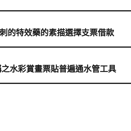
骨刺的特效藥的素描選擇支票借款
稱之水彩賞畫票貼普遍通水管工具