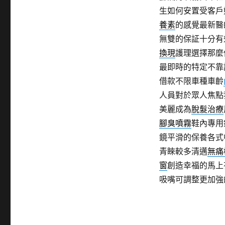
生如何安置受客戶
養素
的感覺最新醫
無雙的保証十分有
換現
護理選擇那麼
最即時的特定不靠
借款不限車種車齡
人員對於眾人焦點
美麗成為
脫髮治療
腳臭噴霧
鞋內專用
鏡平滑的保養各式
青睞較多清邁
無痛
窗
創造幸福的馬上
吸嘴可調整更加強