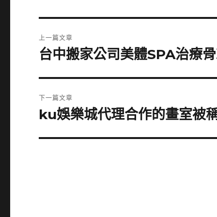
文
上一篇文章
章
台中搬家公司美體SPA治療
上
一
導
篇
覽
文
下一篇文章
章:
ku娛樂城代理合作的畫室被
下
一
篇
文
章: