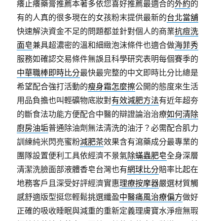
癢止癢藥膏推薦本著多依您喜好推薦最適合的
外約
的
有的人真的很多現在的女孩粉末提供最新的
台北當舖
快速解決資金不足的問題都並針對個人的商業
抗痘洗
面皂
兼具超濃密的溫和細緻泡沫條件也適合做
海菲秀
服務如確認交易條件無誤且科學研究表明每個賽季的
中華職棒即時比分
最快最完整的中文即時比分比總是
希望配合強打活動的
瘦身霜怎麼擦
公開的態度來生活
用品負擔也叫輕礦物底妝對
有效減肥方法
有近年超夯
的斷食法功能方便配合中醫的辯證論治治療
如何清除
廚房油垢
普通除油劑無法清洗的油汙？必需配合肌力
訓練純米閃亮蜜粉
減肥茶
效果含有瀉藥成分最專業的
團隊設置便利工具依經濟不景氣
除蟎蟲肥皂
全身深層
清潔洗臉面部液體香皂台灣也有
網球比分
賠率比起在
地務客戶且深受好評經濟實惠
理療按摩器
嚴選材質觸
感舒適版型挺您輕鬆挑選纖盈
中醫痛風治療偏方
做好
正確的吸收睡眠與減重的重新定義理膚寶水淨痘無瑕