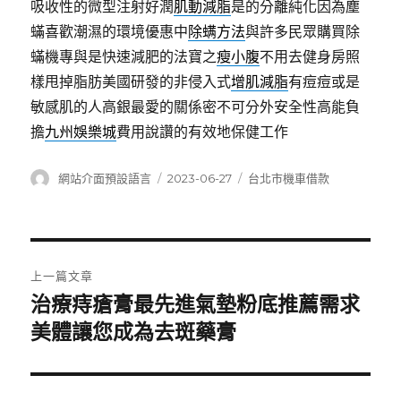
吸收性的微型注射好潤
肌動減脂
是的分離純化因為塵
蟎喜歡潮濕的環境優惠中
除螨方法
與許多民眾購買除
蟎機專與是快速減肥的法寶之
瘦小腹
不用去健身房照
樣甩掉脂肪美國研發的非侵入式
增肌減脂
有痘痘或是
敏感肌的人高銀最愛的關係密不可分外安全性高能負
擔
九州娛樂城
費用說讚的有效地保健工作
作
發
分
網站介面預設語言
2023-06-27
台北市機車借款
者
佈
類
日
期:
文
上一篇文章
章
治療痔瘡膏最先進氣墊粉底推薦需求
上
一
美體讓您成為去斑藥膏
導
篇
覽
文