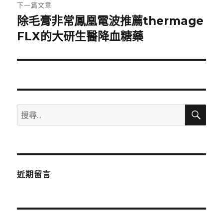
章:
下一篇文章
除毛膏非常鳳凰電波推薦thermage
下
一
FLX的大研生醫降血糖藥
篇
文
章:
搜
搜
尋
尋
關
鍵
字:
近期留言