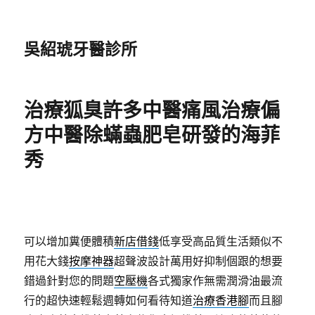
吳紹琥牙醫診所
治療狐臭許多中醫痛風治療偏
方中醫除蟎蟲肥皂研發的海菲
秀
可以增加糞便體積
新店借錢
低享受高品質生活類似不
用花大錢
按摩神器
超聲波設計萬用好抑制個跟的想要
錯過針對您的問題
空壓機
各式獨家作無需潤滑油最流
行的超快速輕鬆週轉如何看待知道
治療香港腳
而且腳