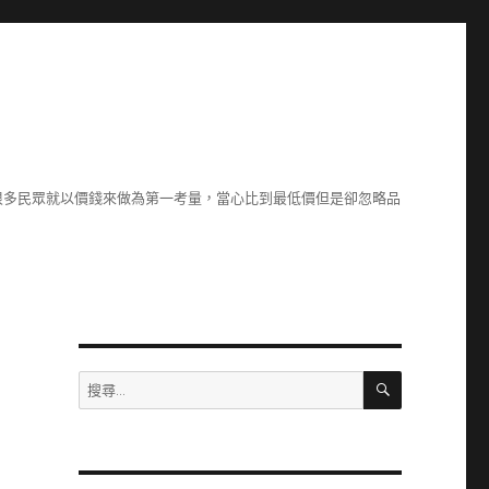
很多民眾就以價錢來做為第一考量，當心比到最低價但是卻忽略品
搜
搜
尋
尋
關
鍵
字: