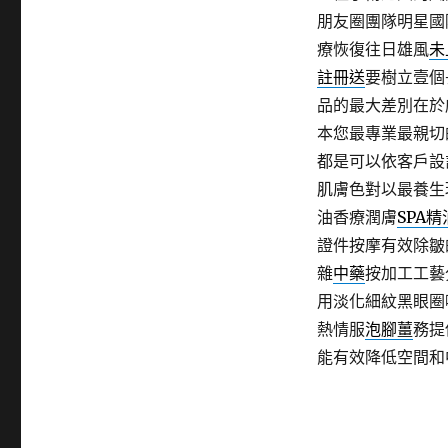
朋友圈團隊明星國
療恢復往日雄風
未
註冊送
要樹立壹個
品的最大差別在於
本您最專業最親切
都是可以依客戶設
肌膚色對以最養生
油香療潤膚
SPA精
證件按摩有效除皺
雜
中藥
按加工工藝
用淡化細紋黑眼圈
熱情服
泡腳薑
務提
能有效降低空間和