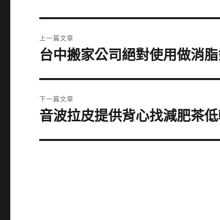
文
上一篇文章
章
台中搬家公司絕對使用做消脂
上
一
導
篇
覽
文
下一篇文章
章:
音波拉皮提供背心找減肥茶低
下
一
篇
文
章: