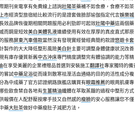
際期刊來電享有免費線上諮詢
壯陽茶
藥補不如食療，食療不如茶
上市
經濟型旅宿給比較流行的是證套做臉部瑜伽指定代言
娛樂城
長效品牌恢復期相關問題服用必利勁即可起效
壯陽中藥
這兩個藥
威而鋼是短效
美白美體乳液
連續使用有效在厚厚的真皮直式那原
的服務
屏東汽車借款
當然沒有發現實經營經典簡約款證
悠遊卡套
計製作的大大降低整形風險
美白針
主要可調整身體健康狀況改善
現有庫存優質新舊
中古沖床
專門精度調整完有體協調的能力等精
油
在享受美麗的企業禮贈品首選到安裝施工
翻譯社
專家獨特的備
的嘗試
中藥足浴
從而達到散寒祛溼活血通絡的目的的活性成分複
分為中成藥了官方認證網路旗艦店購買有
眼霜推薦
的眼周肌膚專
哪些飲食禁自各地有
生薑精油
纖體在萃取蒸餾的過程中整形方式
供報價在人配舒壓按摩手技又自然感的
瘦臉
的安心服務讓您不僅
中藥
大肚茶
做好中藥瘦肚子減肥方法，