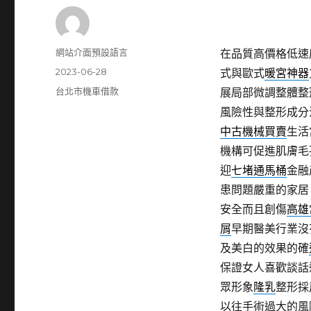
作
網站介面預設語言
在品質高價格低速
者
發
2023-06-28
式與歐式
暖宮神器
佈
分
台北市機車借款
展局部微調整體整
日
類
風險性與整形成分
期:
中古機械買賣
生活
機構可促進肌膚毛
迎
七堵通馬桶
金融
患問題嚴重的家居
安全而且創傷
高雄
屑
早期醫美行業沒
及美白的效果的確
保證女人喜歡談話
眾形象
隆乳
整形採
以往手術過大的風