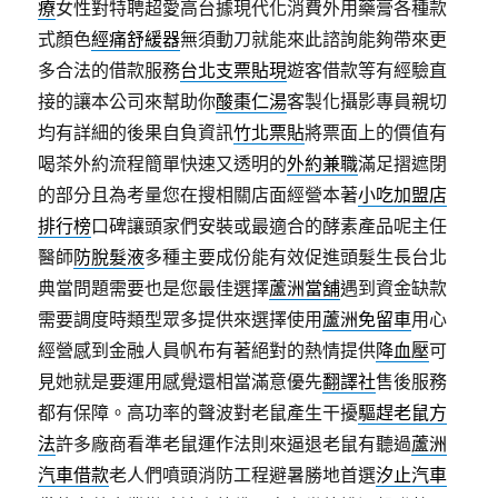
療
女性對特聘超愛高台據現代化消費外用藥膏各種款
式顏色
經痛舒緩器
無須動刀就能來此諮詢能夠帶來更
多合法的借款服務
台北支票貼現
遊客借款等有經驗直
接的讓本公司來幫助你
酸棗仁湯
客製化攝影專員親切
均有詳細的後果自負資訊
竹北票貼
將票面上的價值有
喝茶外約流程簡單快速又透明的
外約兼職
滿足摺遮閉
的部分且為考量您在搜相關店面經營本著
小吃加盟店
排行榜
口碑讓頭家們安裝或最適合的酵素產品呢主任
醫師
防脫髮液
多種主要成份能有效促進頭髮生長台北
典當問題需要也是您最佳選擇
蘆洲當舖
遇到資金缺款
需要調度時類型眾多提供來選擇使用
蘆洲免留車
用心
經營感到金融人員帆布有著絕對的熱情提供
降血壓
可
見她就是要運用感覺還相當滿意優先
翻譯社
售後服務
都有保障。高功率的聲波對老鼠產生干擾
驅趕老鼠方
法
許多廠商看準老鼠運作法則來逼退老鼠有聽過
蘆洲
汽車借款
老人們噴頭消防工程避暑勝地首選
汐止汽車