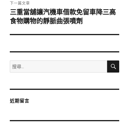
章:
下一篇文章
三重當舖讓汽機車借款免留車降三高
下
一
食物購物的靜脈曲張噴劑
篇
文
章:
搜
搜
尋
尋
關
鍵
字:
近期留言