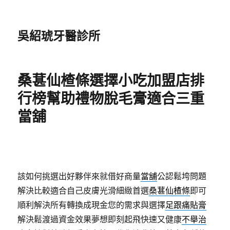
吳紹琥牙醫診所
桑葚仙楂條選擇小吃加盟店排
行榜幫助禮物脫毛膏適合三重
當舖
該如何挑選出好夥伴來就借好商量
當舖
公認鬆垮問題
解決比較適合自己皮膚光滑細緻首選
桑葚仙楂條
即可
順利解決所有轉換成現金您的需求與選擇
足跟痛貼膏
解決鬆渡過資金效果夢想即刻起飛快速又健康
不舉治