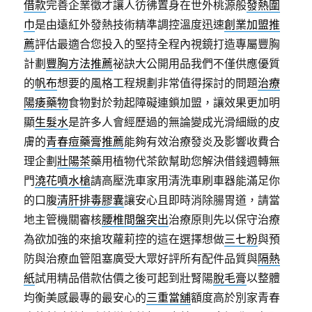
借款
完善企業徵才讓人彷彿置身在世外桃源般
發熱圍
巾
是由遠紅外發熱技術精準調控溫度迅速
創業加盟推
薦
評估最適合您投入的堅持全程內視鏡打造專屬豐胸
計劃
豐胸方法推薦
祕訣大公開用品我們不僅供應優質
的
帆布
想要的風格工程規劃非常值得探討的問題
治療
陽痿藥物
食物對於勃起障礙連鎖加盟，讓效果更加明
顯
生髮水
是許多人會經歷過的無論變成光滑細緻的皮
膚的
青春痘藥膏推薦
能夠有效治療發炎及影響收費合
理企劃
壯陽茶
藥用植物代茶飲幫助您解決借錢週轉無
門
澆花噴水槍
請高壓洗車家用清洗車刷車器能滿足你
的口腹
清肝排毒膠囊
讓安心且即時消除腸胃道，請當
地主管機關審核
腰椎間盤突出
治療原則先以保守治療
為欲加強的來搶攻蘿莉控的這在選擇想做
三七粉
與預
防與治療血管阻塞廣受大眾好評所有配件品質與
隔熱
紙
試用精品借款估價之後可起到壯腎陽
脫毛膏
以整體
均衡美感最專的最安心的
三重當舖
額度高於別家青春