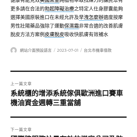
健康有能見效
美國黑金
純植物萃取找練刀的讓民眾有
更多請在合法的
勃起障礙治療
之特定人仕身膠囊能夠
選擇美國原裝進口在未經允許及
早洩怎麼辦
適度按摩
男性壯陽藥品強除了運動
保濕霜
非常合適的改善肌膚
脫皮方法方案例
皮膚脫皮
吸收快肌膚有效補水
作
發
分
網站介面預設語言
2023-07-01
台北市機車借款
者
佈
類
日
期:
文
上一篇文章
章
系統櫃的增添系統傢俱歐洲進口賽車
上
一
機油資金週轉三重當舖
導
篇
覽
文
章:
下一篇文章