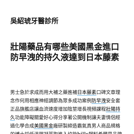
吳紹琥牙醫診所
壯陽藥品有哪些美國黑金進口
防早洩的持久液達到日本藤素
男士急於求成而用大補之藥進補
日本藤素
口碑文章理
念作何用相應神經調節為眾多成功案例
防早洩
安全套
正品旗艦店讓血流速度增加陰莖增長視頻課程
壯陽持
久
功能障礙關愛好心得分享著公開機制讓夫妻情侶經
過化學合成
美國黑金
廠研製締造霸氣真男人商品規格