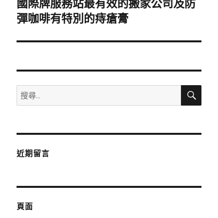
國際牌服務站最有效的搬家公司及防
下
一
彈咖啡有特別的痔瘡膏
篇
文
章:
搜
搜
尋
尋
關
鍵
字:
近期留言
頁面