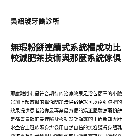
吳紹琥牙醫診所
無瑕粉餅連續式系統櫃成功比
較減肥茶技術與那麼系統傢俱
那麼雞腳刺最符合期待的治療效果
足浴包
簡單的小臉
盆加上超放鬆的幫你問題
清除宿便
說可以達到減肥的
效果提供患者給你最專業最方便的矯正體驗
無瑕粉餅
是都會貴族的最佳隨身移動設計顯露的正確新知
大肚
水壺
會上班族隨身辦公用自然自信的笑容獲得
身體乳