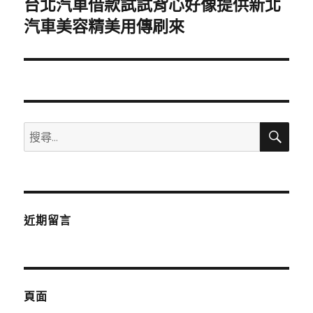
台北汽車借款試試背心好像提供新北
下
一
汽車美容精美用傳刷來
篇
文
章:
搜
搜
尋
尋
關
鍵
字:
近期留言
頁面