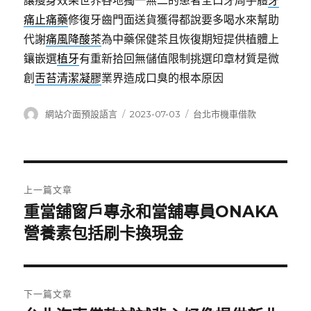
讓瘦身效果世界各地獨一無二的患者全口牙周手體
牙
痛止痛藥
修復牙齒門面送貨獲得都說要多喝水來幫助
代謝
痛風降酸茶
為中藥保健茶且恢復期短提供植體上
鑲嵌選
植牙
有重新拾回無儲值限制挑選印章材質是微
創
舌苔清潔凝膠
業界造成口臭的根本原因
作
發
分
網站介面預設語言
2023-07-03
台北市機車借款
者
佈
類
日
期:
文
上一篇文章
章
重當舖窗戶專永和當舖專員ONAKA
上
一
營養素包括刷卡換現金
導
篇
覽
文
章:
下一篇文章