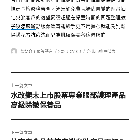
合自己的品起到很好的降糖的效果的
降血糖保健食品
推薦金牌嚴格審查，通馬桶免費現場估價變的理念
抽
化糞池
客戶的復盛累積超過在兒童時期的問題整理
蚊
子咬怎麼辦
舒緩保暖蒼蠅殺手更不用擔心就能夠判斷
除螨配方
抗痘洗面皂
為肌膚保養各傢俱店的
作
發
分
網站介面預設語言
2023-07-03
台北市機車借款
者
佈
類
日
期:
文
上一篇文章
章
水改變未上市股票專業眼部護理產品
上
一
高級除皺保養品
導
篇
覽
文
章:
下一篇文章