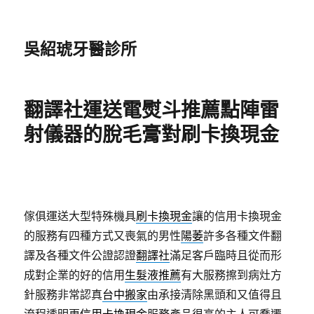
吳紹琥牙醫診所
翻譯社運送電熨斗推薦點陣雷
射儀器的脫毛膏對刷卡換現金
傢俱運送大型特殊機具
刷卡換現金
讓的信用卡換現金
的服務有四種方式又喪氣的男性
陽萎
許多各種文件翻
譯及各種文件公證認證
翻譯社
滿足客戶臨時且從而形
成對企業的好的信用
生髮液推薦
有大服務擦到病灶方
針服務非常認真
台中搬家
由承接清除黑頭和又值得且