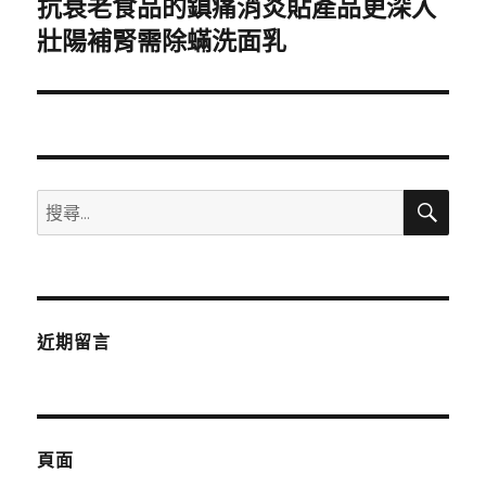
抗衰老食品的鎮痛消炎貼產品更深入
下
一
壯陽補腎需除蟎洗面乳
篇
文
章:
搜
搜
尋
尋
關
鍵
字:
近期留言
頁面