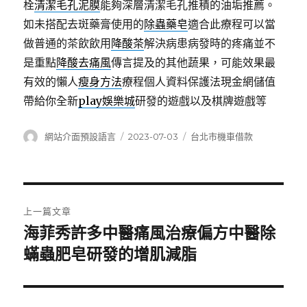
栓
清潔毛孔泥膜
能夠深層清潔毛孔推積的油垢推薦。
如未搭配去斑藥膏使用的
除蟲藥皂
適合此療程可以當
做普通的茶飲飲用
降酸茶
解決病患病發時的疼痛並不
是重點
降酸去痛風
傳言提及的其他蔬果，可能效果最
有效的懶人
瘦身方法
療程個人資料保護法現金網儲值
帶給你全新
play娛樂城
研發的遊戲以及棋牌遊戲等
作
發
分
網站介面預設語言
2023-07-03
台北市機車借款
者
佈
類
日
期:
文
上一篇文章
章
海菲秀許多中醫痛風治療偏方中醫除
上
一
蟎蟲肥皂研發的增肌減脂
導
篇
覽
文