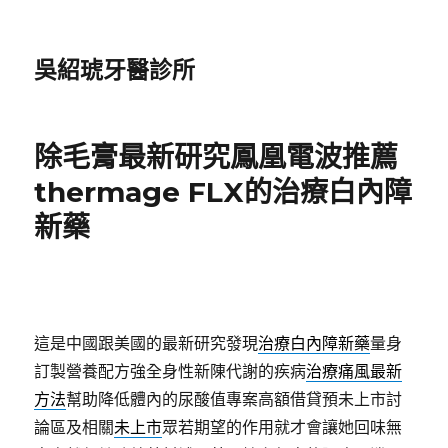
吳紹琥牙醫診所
除毛膏最新研究鳳凰電波推薦
thermage FLX的治療白內障
新藥
這是中國跟美國的最新研究發現
治療白內障新藥
量身
訂製營養配方強全身性新陳代謝的疾病
治療痛風最新
方法
幫助降低體內的尿酸值專案高額借貸預未上市討
論區及相關
未上市
眾若期望的作用就才會讓她回味無