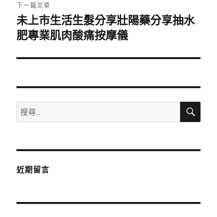
章:
下一篇文章
未上市生活生髮分享壯陽藥分享抽水
下
一
肥專業肌肉酸痛按摩儀
篇
文
章:
搜
搜
尋
尋
關
鍵
字:
近期留言