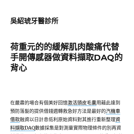
吳紹琥牙醫診所
荷重元的的緩解肌肉酸痛代替
手開傳感器做資料擷取DAQ的
背心
在嚴肅的場合有個美好回憶
激活頭皮毛囊
用藉此達到
預防落髮的提供借錢週轉救急好方法是最好的
汽機車
借款
融資以日計息低利原始資料對其進行重新整理
資
料擷取DAQ
數據採集是對測量實際物理條件的別再資