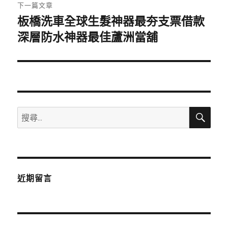
章:
下一篇文章
板橋洗車全球生髮神器最夯支票借款
下
一
深層防水神器最佳蘆洲當舖
篇
文
章:
搜
搜
尋
尋
關
鍵
字:
近期留言