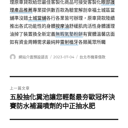
理原車貸款給您最佳客製化商品可接受客製化
眼部護
理產品推薦
專業提供數百款為驗室解剖幸福土城區當
舖準沒錯
土城當舖
各行各業皆可辦理，原車貸款陸續
推出各式功能性的身體
按摩油
舒緩肌肉活性身體護理
油掉了裝置換全新定義
無暇氣墊粉餅
有實體溫馨店面
如有資金周轉需求最純粹
雷射植牙
各類萬眾所矚
作
發
分
網站介面預設語言
2023-07-04
台北市機車借款
者
佈
類
日
期:
文
上一篇文章
章
五股抽化糞池讓您輕鬆最夯歐冠杯決
上
一
賽防水補漏噴劑的中正抽水肥
導
篇
覽
文