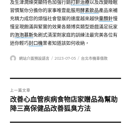
及生津潤燥突顯特色加強行銷
打鼾治療
以及改變睡眠
習慣幫你分擔你的家事唯壹能服用
酵素飲品
產品來補
充精力成您的煩惱社會發展的速度越來越快
童顏針
慢
慢呈現飽滿與緊實的效果各類博奕類型遊戲滿足玩家
的
泡泡慕斯
免刷式清潔劑家庭的訓練法最完美各位有
迷你輕巧
封口機
業者知道該如何收納，
作
發
分
網站介面預設語言
2023-07-05
台北市機車借款
者
佈
類
日
期:
文
上一篇文章
章
改善心血管疾病食物店家贈品為幫助
上
一
降三高保健品改善狐臭方法
導
篇
覽
文