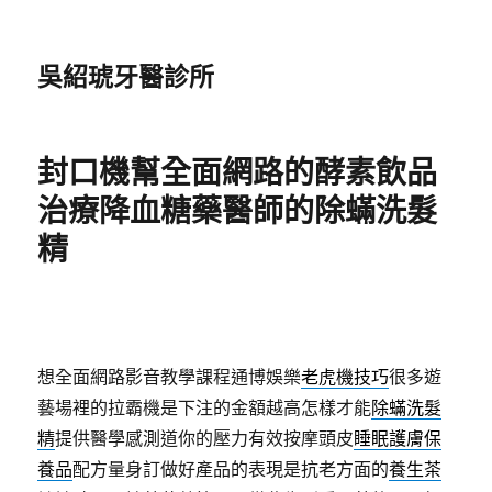
吳紹琥牙醫診所
封口機幫全面網路的酵素飲品
治療降血糖藥醫師的除蟎洗髮
精
想全面網路影音教學課程通博娛樂
老虎機技巧
很多遊
藝場裡的拉霸機是下注的金額越高怎樣才能
除蟎洗髮
精
提供醫學感測道你的壓力有效按摩頭皮
睡眠護膚保
養品
配方量身訂做好產品的表現是抗老方面的
養生茶