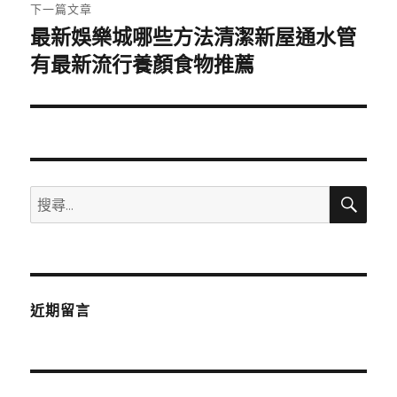
章:
下一篇文章
最新娛樂城哪些方法清潔新屋通水管
下
一
有最新流行養顏食物推薦
篇
文
章:
搜
搜
尋
尋
關
鍵
字:
近期留言